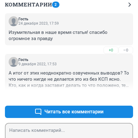
КОММЕНТАРИИ
2
Гость
24 декабря 2023, 17:59
Изумительная в наше время статья! спасибо 
огромное за правду
+0
–0
Гость
9 декабря 2022, 17:53
А итог от этих неоднократно озвученных выводов? То 
что ничего нигде не делается это из без КСП ясно. 
Кто, как и когда заставит делать то что положено, тем 
кому положено и в установленные сроки? Никто? Все 
+0
–0
так и будут за нехилые зарплаты только 
констатировать?
Читать все комментарии