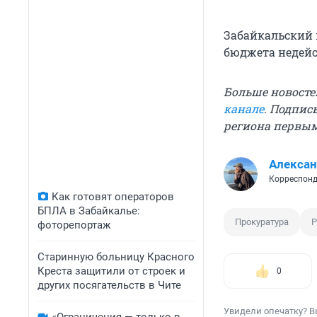
Забайкальский 
бюджета недей
Больше новосте
канале
.
Подписы
региона первы
Алексан
Корреспонд
Как готовят операторов
БПЛА в Забайкалье:
Прокуратура
Р
фоторепортаж
Старинную больницу Красного
Креста защитили от строек и
0
других посягательств в Чите
Увидели опечатку? В