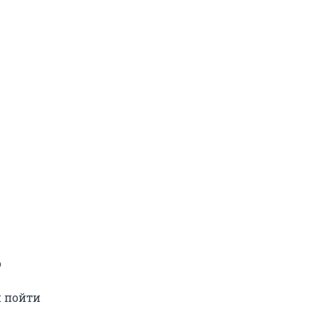
о
и пойти