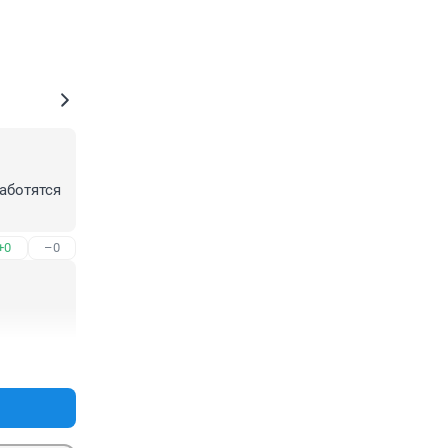
аботятся 
+0
–0
+0
–0