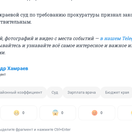
краевой суд по требованию прокуратуры признал зак
ствительным.
й, фотографий и видео с места событий —
в нашем Tele
вайтесь и узнавайте всё самое интересное и важное 
ми.
др Хамраев
ент
айонный коэффициент
Суд
Зарплата врача
Бюджет края
0
0
0
ыделите фрагмент и нажмите Ctrl+Enter