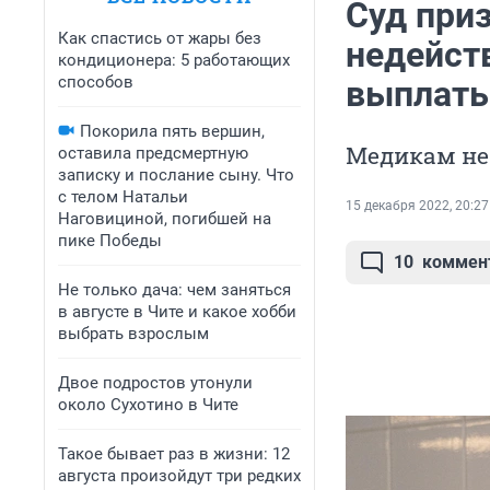
Суд при
Как спастись от жары без
недейст
кондиционера: 5 работающих
способов
выплаты
Покорила пять вершин,
Медикам не
оставила предсмертную
записку и послание сыну. Что
с телом Натальи
15 декабря 2022, 20:27
Наговициной, погибшей на
пике Победы
10
коммен
Не только дача: чем заняться
в августе в Чите и какое хобби
выбрать взрослым
Двое подростов утонули
около Сухотино в Чите
Такое бывает раз в жизни: 12
августа произойдут три редких