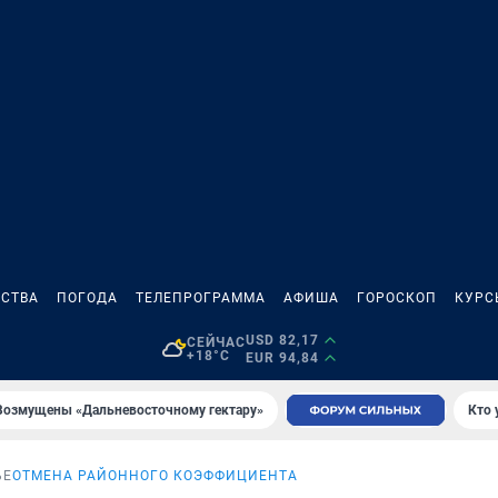
СТВА
ПОГОДА
ТЕЛЕПРОГРАММА
АФИША
ГОРОСКОП
КУРС
USD 82,17
СЕЙЧАС
+18°C
EUR 94,84
Возмущены «Дальневосточному гектару»
Кто 
ЬЕ
ОТМЕНА РАЙОННОГО КОЭФФИЦИЕНТА