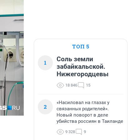
ТОП 5
Соль земли
1
забайкальской.
Нижегородцевы
18 846
15
«Насиловал на глазах у
2
связанных родителей».
Новый поворот в деле
убийства россиян в Таиланде
9 328
9