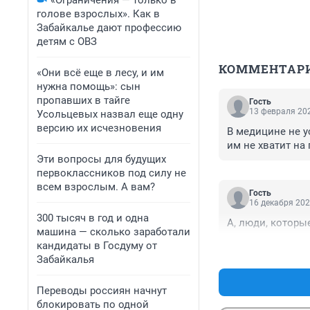
«Ограничения — только в
голове взрослых». Как в
Забайкалье дают профессию
детям с ОВЗ
КОММЕНТАР
«Они всё еще в лесу, и им
нужна помощь»: сын
пропавших в тайге
Гость
13 февраля 202
Усольцевых назвал еще одну
версию их исчезновения
В медицине не у
им не хватит на
Эти вопросы для будущих
первоклассников под силу не
всем взрослым. А вам?
Гость
16 декабря 202
300 тысяч в год и одна
А, люди, которы
машина — сколько заработали
кандидаты в Госдуму от
Забайкалья
Переводы россиян начнут
блокировать по одной