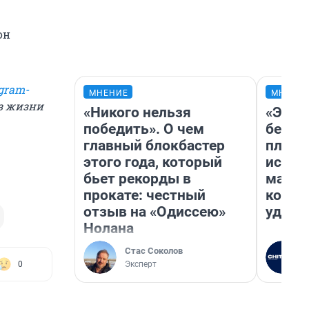
он
gram-
МНЕНИЕ
МНЕНИ
из жизни
«Никого нельзя
«Это 
победить». О чем
безоб
главный блокбастер
площа
этого года, который
исчез
бьет рекорды в
мален
прокате: честный
котор
отзыв на «Одиссею»
удобн
Нолана
Стас Соколов
Эксперт
0