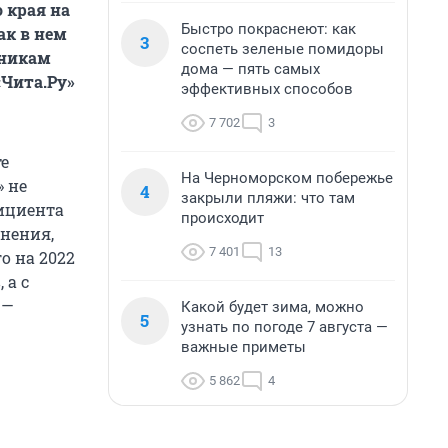
 края на
Быстро покраснеют: как
ак в нем
3
соспеть зеленые помидоры
тникам
дома — пять самых
«Чита.Ру»
эффективных способов
7 702
3
те
На Черноморском побережье
» не
4
закрыли пляжи: что там
ициента
происходит
анения,
7 401
13
о на 2022
 а с
 —
Какой будет зима, можно
5
узнать по погоде 7 августа —
важные приметы
5 862
4