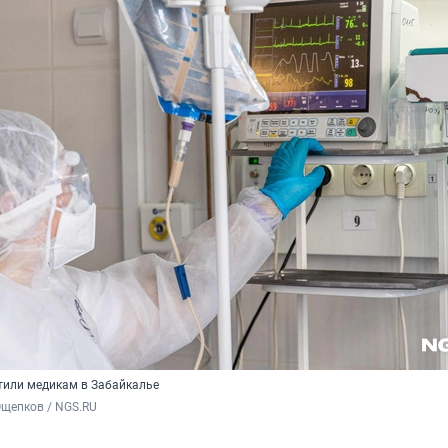
тили медикам в Забайкалье
Ощепков / NGS.RU