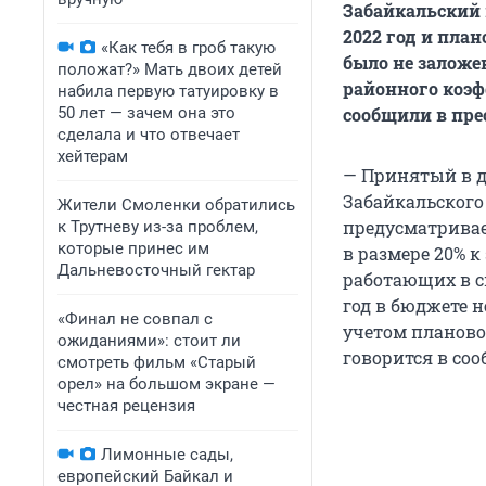
Забайкальский 
2022 год и пла
«Как тебя в гроб такую
было не заложе
положат?» Мать двоих детей
районного коэф
набила первую татуировку в
50 лет — зачем она это
сообщили в пре
сделала и что отвечает
хейтерам
— Принятый в де
Забайкальского 
Жители Смоленки обратились
предусматривае
к Трутневу из-за проблем,
которые принес им
в размере 20% 
Дальневосточный гектар
работающих в с
год в бюджете н
«Финал не совпал с
учетом плановог
ожиданиями»: стоит ли
говорится в со
смотреть фильм «Старый
орел» на большом экране —
честная рецензия
Лимонные сады,
европейский Байкал и