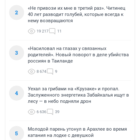
«Не привози их мне в третий раз». Читинец
2
40 лет разводит голубей, которые всегда к
нему возвращаются
19 217
11
«Насиловал на глазах у связанных
3
родителей». Новый поворот в деле убийства
россиян в Таиланде
8 674
9
Уехал за грибами на «Крузаке» и пропал.
4
Заслуженного энергетика Забайкалья ищут в
лесу — в небо подняли дрон
6 636
39
Молодой парень утонул в Арахлее во время
5
катания на лодке с девушкой