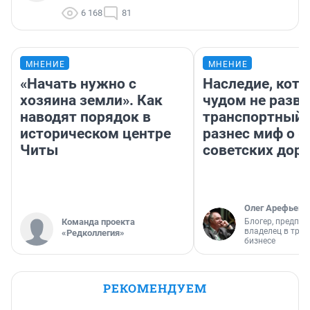
6 168
81
МНЕНИЕ
МНЕНИЕ
«Начать нужно с
Наследие, кото
хозяина земли». Как
чудом не разва
наводят порядок в
транспортный 
историческом центре
разнес миф о 
Читы
советских доро
Олег Арефьев
Команда проекта
Блогер, предпри
владелец в тра
«Редколлегия»
бизнесе
РЕКОМЕНДУЕМ