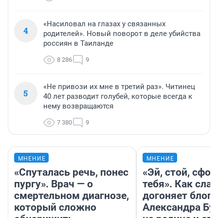
«Насиловал на глазах у связанных
4
родителей». Новый поворот в деле убийства
россиян в Таиланде
8 286
9
«Не привози их мне в третий раз». Читинец
5
40 лет разводит голубей, которые всегда к
нему возвращаются
7 380
9
МНЕНИЕ
МНЕНИЕ
«Спуталась речь, понес
«Эй, стой, сфо
пургу». Врач — о
тебя». Как слав
смертельном диагнозе,
догоняет блоге
который сложно
Александра Бу