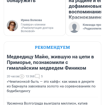
обнаружить
на родине и его
дофаминовые
воспоминания 
Краснокаменс
Ирина Волкова
Главврач клиники
Команда проек
«Реабилитация доктора
«Редколлегия»
Волковой»
РЕКОМЕНДУЕМ
Медведицу Майю, жившую на цепи в
Приморье, познакомили с
гималайским медведем Фиником
20 часов
13 368
5
«Чемпионкой быть — это кайф»: как мама в декрете
из Барнаула завоевала золото на соревнованиях по
бодибилдингу
Уроженка Волгограда выиграла миллион, купив