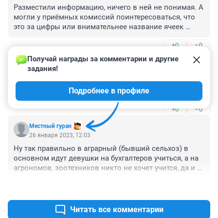
Разместили информацию, ничего в ней не понимая. А 
могли у приёмных комиссий поинтересоваться, что 
это за цифры или внимательнее название ячеек 
таблицы посмотреть. При чём здесь "лидерство по 
+0
–0
приёму на бюджет", если речь о среднем балле ЕГЭ 
поступивших?
Получай награды за комментарии и другие 
Гость
26 января 2023, 18:40
задания!
В забижте порог по ЕГЭ ниже, поэтому и статистика 
Подробнее в профиле
такая. Это ни о чем не говорит
+0
–0
Местный гуран
26 января 2023, 12:03
Ну так правильно в аграрный (бывший сельхоз) в 
основном идут девушки на бухгалтеров учиться, а на 
агрономов, зоотехников никто не хочет учится, да и 
работы затем не найдешь. А на железной дороге и 
+1
–0
заплаты выше.
Читать все комментарии