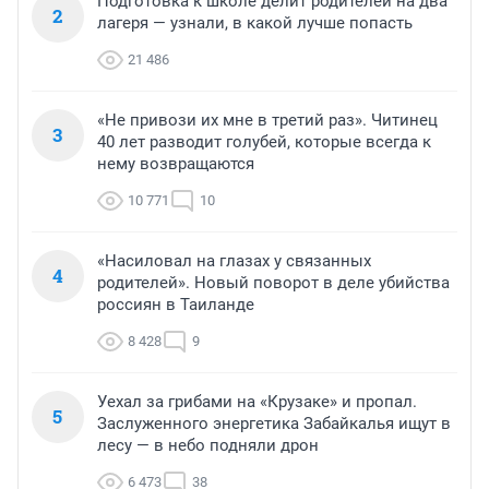
Подготовка к школе делит родителей на два
2
лагеря — узнали, в какой лучше попасть
21 486
«Не привози их мне в третий раз». Читинец
3
40 лет разводит голубей, которые всегда к
нему возвращаются
10 771
10
«Насиловал на глазах у связанных
4
родителей». Новый поворот в деле убийства
россиян в Таиланде
8 428
9
Уехал за грибами на «Крузаке» и пропал.
5
Заслуженного энергетика Забайкалья ищут в
лесу — в небо подняли дрон
6 473
38