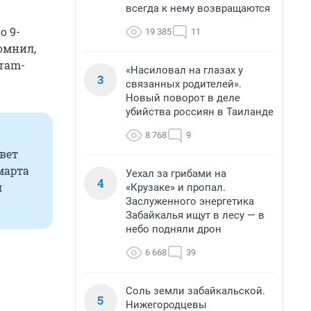
всегда к нему возвращаются
о 9-
19 385
11
омнил,
gram-
«Насиловал на глазах у
3
связанных родителей».
Новый поворот в деле
убийства россиян в Таиланде
8 768
9
вет
марта
Уехал за грибами на
4
я
«Крузаке» и пропал.
Заслуженного энергетика
Забайкалья ищут в лесу — в
небо подняли дрон
6 668
39
Соль земли забайкальской.
5
Нижегородцевы