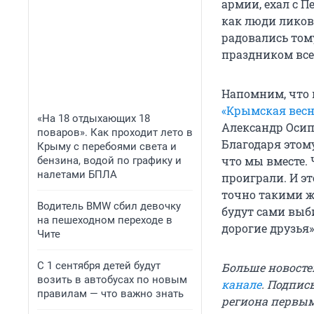
армии, ехал с П
как люди ликова
радовались тому
праздником все
Напомним, что 
«Крымская весн
«На 18 отдыхающих 18
Александр Осип
поваров». Как проходит лето в
Благодаря этому
Крыму с перебоями света и
что мы вместе. 
бензина, водой по графику и
налетами БПЛА
проиграли. И эт
точно такими 
Водитель BMW сбил девочку
будут сами выби
на пешеходном переходе в
дорогие друзья»
Чите
С 1 сентября детей будут
Больше новосте
возить в автобусах по новым
канале
. Подпис
правилам — что важно знать
региона первы