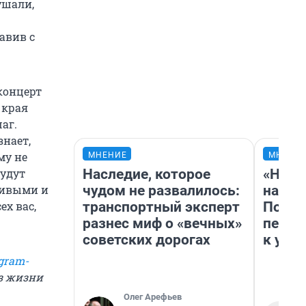
ушали,
авив с
концерт
 края
аг.
знает,
му не
МНЕНИЕ
МНЕНИ
Наследие, которое
«Надо
будут
чудом не развалилось:
надо 
ливыми и
транспортный эксперт
Почем
ех вас,
разнес миф о «вечных»
перес
советских дорогах
к успе
gram-
из жизни
Олег Арефьев