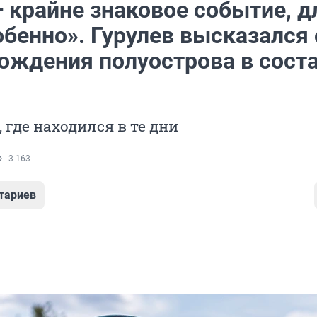
 крайне знаковое событие, д
бенно». Гурулев высказался 
хождения полуострова в сост
 где находился в те дни
3 163
тариев