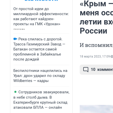
«Крым —
От простой идеи до
меня осо
миллиардной эффективности:
как работают кайдзен-
летии в
проекты на ГМК «Удокан»
России
Река слилась с дорогой.
И вспомнил,
Трасса Газимурский Завод —
Батакан остается самой
проблемной в Забайкалье
18 марта 2023, 17:09
после дождей
10
коммен
Беспилотники нацелились на
Урал: дрон ударил по складу
Wildberries — кадры
Сотрудников эвакуировали,
в небе столб дыма. В
Екатеринбурге крупный склад
атаковали БПЛА — онлайн