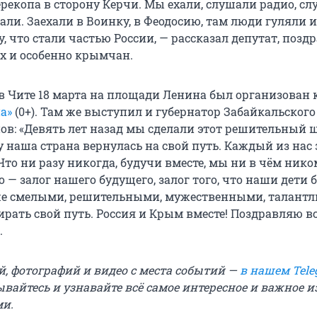
ерекопа в сторону Керчи. Мы ехали, слушали радио, сл
ли. Заехали в Воинку, в Феодосию, там люди гуляли и
, что стали частью России, — рассказал депутат, поздр
х и особенно крымчан.
в Чите 18 марта на площади Ленина был организован 
а»
(0+). Там же выступил и губернатор Забайкальского
ов: «Девять лет назад мы сделали этот решительный ш
 наша страна вернулась на свой путь. Каждый из нас 
Что ни разу никогда, будучи вместе, мы ни в чём нико
о — залог нашего будущего, залог того, что наши дети 
же смелыми, решительными, мужественными, талант
рать свой путь. Россия и Крым вместе! Поздравляю вс
.
й, фотографий и видео с места событий —
в нашем Tele
ывайтесь и узнавайте всё самое интересное и важное 
ми.