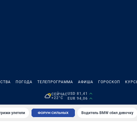
СТВА
ПОГОДА
ТЕЛЕПРОГРАММА
АФИША
ГОРОСКОП
КУРС
USD 81,41
СЕЙЧАС
+22°C
EUR 94,06
трижи улетели
Водитель BMW сбил девочку