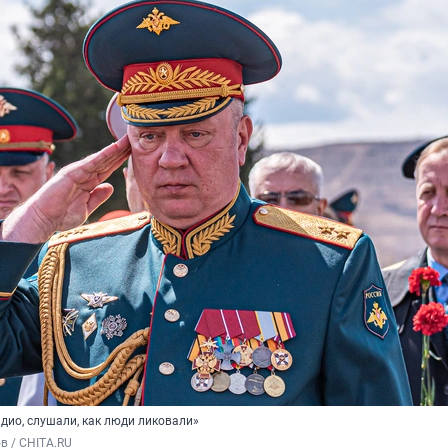
дио, слушали, как люди ликовали»
в / CHITA.RU