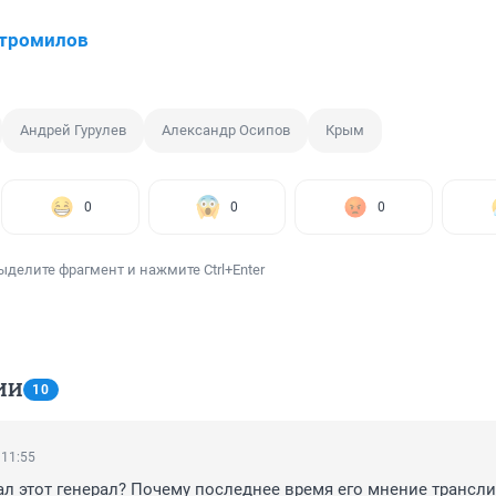
Стромилов
Андрей Гурулев
Александр Осипов
Крым
0
0
0
ыделите фрагмент и нажмите Ctrl+Enter
ИИ
10
 11:55
лал этот генерал? Почему последнее время его мнение трансли