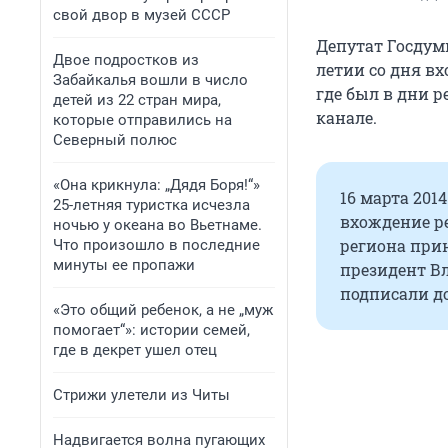
свой двор в музей СССР
Депутат Госдум
Двое подростков из
летии со дня в
Забайкалья вошли в число
где был в дни р
детей из 22 стран мира,
канале.
которые отправились на
Северный полюс
«Она крикнула: „Дядя Боря!“»
16 марта 201
25-летняя туристка исчезла
вхождение ре
ночью у океана во Вьетнаме.
региона прин
Что произошло в последние
минуты ее пропажи
президент В
подписали до
«Это общий ребенок, а не „муж
помогает“»: истории семей,
где в декрет ушел отец
Стрижи улетели из Читы
Надвигается волна пугающих