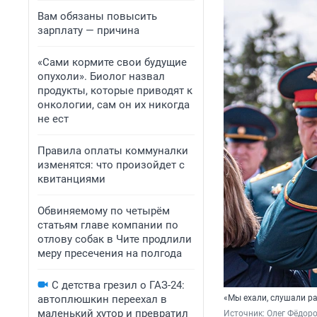
Вам обязаны повысить
зарплату — причина
«Сами кормите свои будущие
опухоли». Биолог назвал
продукты, которые приводят к
онкологии, сам он их никогда
не ест
Правила оплаты коммуналки
изменятся: что произойдет с
квитанциями
Обвиняемому по четырём
статьям главе компании по
отлову собак в Чите продлили
меру пресечения на полгода
С детства грезил о ГАЗ-24:
автоплюшкин переехал в
«Мы ехали, слушали ра
маленький хутор и превратил
Источник: 
Олег Фёдоро