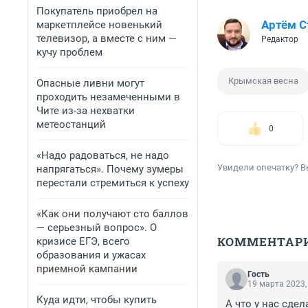
Покупатель приобрел на
Артём 
маркетплейсе новенький
телевизор, а вместе с ним —
Редактор
кучу проблем
Крымская весна
Опасные ливни могут
проходить незамеченными в
Чите из-за нехватки
метеостанций
0
«Надо радоваться, не надо
Увидели опечатку? В
напрягаться». Почему зумеры
перестали стремиться к успеху
«Как они получают сто баллов
— серьезный вопрос». О
КОММЕНТАР
кризисе ЕГЭ, всего
образования и ужасах
приемной кампании
Гость
19 марта 2023,
Куда идти, чтобы купить
А что у нас сде