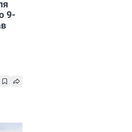
ля
о 9-
ав