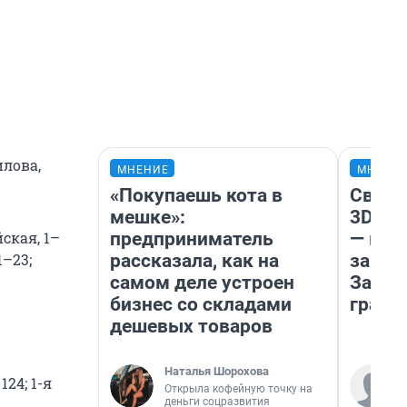
илова,
МНЕНИЕ
МНЕНИ
«Покупаешь кота в
Светя
мешке»:
3D‑па
предприниматель
— как
йская, 1–
рассказала, как на
закры
1–23;
самом деле устроен
Забай
бизнес со складами
грант
дешевых товаров
Наталья Шорохова
124; 1-я
Открыла кофейную точку на
деньги соцразвития