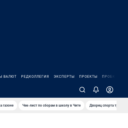
Ы ВАЛЮТ
РЕДКОЛЛЕГИЯ
ЭКСПЕРТЫ
ПРОЕКТЫ
ПРОБКИ
ИГ
а газоне
Чек-лист по сборам в школу в Чите
Дворец спорта требую