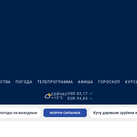
СТВА
ПОГОДА
ТЕЛЕПРОГРАММА
АФИША
ГОРОСКОП
КУРС
USD 82,17
СЕЙЧАС
+13°C
EUR 94,84
 погоды на выходные
Кучу деревьев срубили н