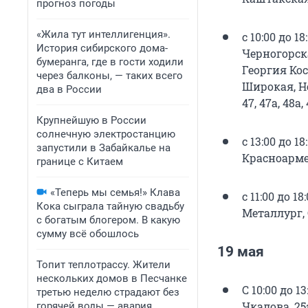
прогноз погоды
«Жила тут интеллигенция».
с 10:00 до 
История сибирского дома-
Черногорск
бумеранга, где в гости ходили
Георгия Кос
через балконы, — таких всего
Широкая, Не
два в России
47, 47а, 48
Крупнейшую в России
солнечную электростанцию
с 13:00 до 1
запустили в Забайкалье на
Красноармей
границе с Китаем
«Теперь мы семья!» Клава
с 11:00 до 
Кока сыграла тайную свадьбу
Металлург, 
с богатым блогером. В какую
сумму всё обошлось
19 мая
Топит теплотрассу. Жители
нескольких домов в Песчанке
С 10:00 до 1
третью неделю страдают без
Чкалова, 25
горячей воды — авария