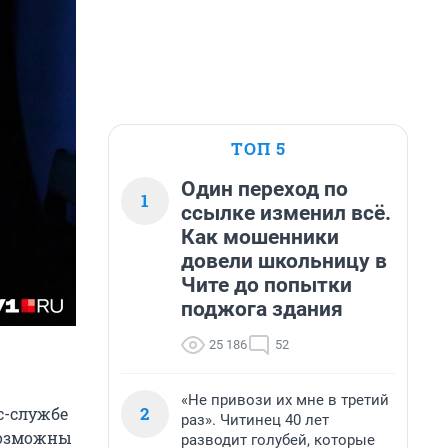
ТОП 5
Один переход по
1
ссылке изменил всё.
Как мошенники
довели школьницу в
Чите до попытки
поджога здания
25 186
52
«Не привози их мне в третий
2
сс-службе
раз». Читинец 40 лет
возможны
разводит голубей, которые