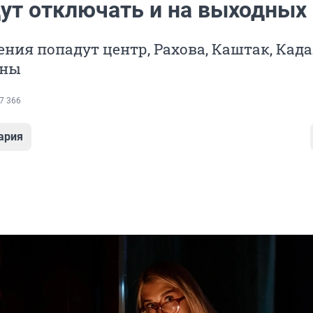
дут отключать и на выходных
ния попадут центр, Рахова, Каштак, Када
оны
7 366
ария