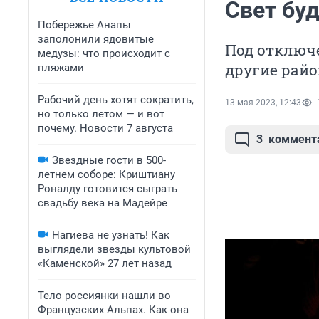
Свет бу
Побережье Анапы
заполонили ядовитые
Под отключе
медузы: что происходит с
другие рай
пляжами
Рабочий день хотят сократить,
13 мая 2023, 12:43
но только летом — и вот
почему. Новости 7 августа
3
коммент
Звездные гости в 500-
летнем соборе: Криштиану
Роналду готовится сыграть
свадьбу века на Мадейре
Нагиева не узнать! Как
выглядели звезды культовой
«Каменской» 27 лет назад
Тело россиянки нашли во
Французских Альпах. Как она