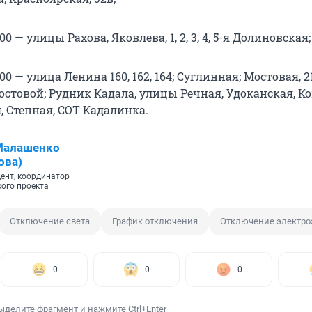
8:00 — улицы Рахова, Яковлева, 1, 2, 3, 4, 5-я Долиновская;
8:00 — улица Ленина 160, 162, 164; Суглинная; Мостовая, 21
остовой; Рудник Кадала, улицы Речная, Удоканская, К
, Степная, СОТ Кадалинка.
Малашенко
ова)
ент, координатор
кого проекта
Отключение света
График отключения
Отключение электро
0
0
0
ыделите фрагмент и нажмите Ctrl+Enter