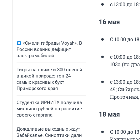
с 13:00 до 
16 мая
С 10:00 до 1
«Смели гибриды Voyah». В
России возник дефицит
электромобилей
с 10:00 до 1
103а (на дв
Тигры на пляже и 300 оленей
в дикой природе: топ-24
с 13:00 до 
самых красивых бухт
Приморского края
49; Сибирск
Проточная, 
Студентка ИРНИТУ получила
миллион рублей на развитие
18 мая
своего стартапа
Дождливые выходные ждут
С 10:00 до 13
Забайкалье. Синоптики дали
Каштакская