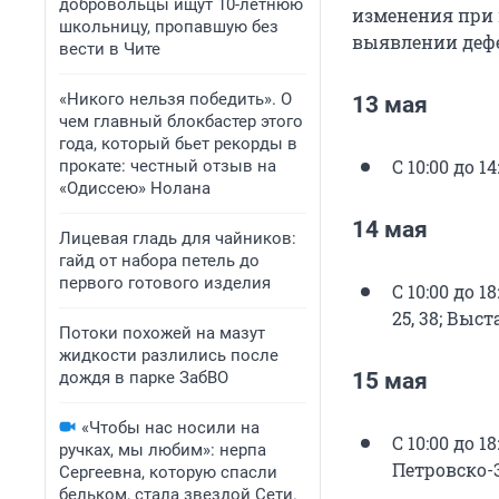
добровольцы ищут 10-летнюю
изменения при 
школьницу, пропавшую без
выявлении дефе
вести в Чите
«Никого нельзя победить». О
13 мая
чем главный блокбастер этого
года, который бьет рекорды в
С 10:00 до 
прокате: честный отзыв на
«Одиссею» Нолана
14 мая
Лицевая гладь для чайников:
гайд от набора петель до
первого готового изделия
С 10:00 до 
25, 38; Выст
Потоки похожей на мазут
жидкости разлились после
дождя в парке ЗабВО
15 мая
«Чтобы нас носили на
С 10:00 до 1
ручках, мы любим»: нерпа
Петровско-З
Сергеевна, которую спасли
бельком, стала звездой Сети.