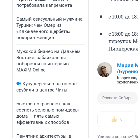
потребовала капремонта
с 10:00 до 1
Самый сексуальный мужчина
Турции: чем Омер из
«Клюквенного щербета»
с 13:00 до 1
покорил женщин
переулок М
Пионерская
Мужской бизнес на Дальнем
Востоке: забайкальцы
поборются за интервью
Мария 
MAXIM Online
(Буренк
Корреспонд
экологичес
Кучу деревьев на газоне
срубили в центре Читы
Россети Сибирь
Быстро покраснеют: как
соспеть зеленые помидоры
дома — пять самых
0
эффективных способов
Памятник архитектуры, в
Увидели опечатку? В