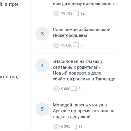
всегда к нему возвращаются
, и при
19 733
12
Соль земли забайкальской.
3
Нижегородцевы
13 626
8
«Насиловал на глазах у
4
связанных родителей».
Новый поворот в деле
сипенко,
убийства россиян в Таиланде
9 080
9
Молодой парень утонул в
5
Арахлее во время катания на
лодке с девушкой
6 395
81