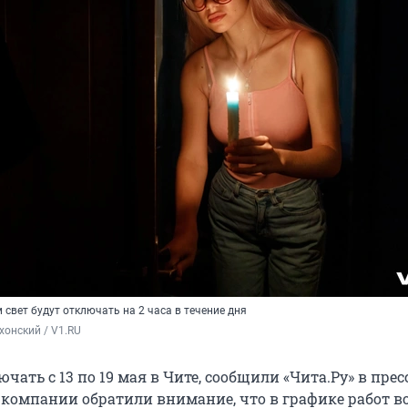
свет будут отключать на 2 часа в течение дня
хонский / V1.RU
ючать с 13 по 19 мая в Чите, сообщили «Чита.Ру» в пре
В компании обратили внимание, что в графике работ 