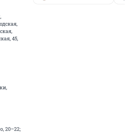
,
одская,
ская,
ая, 45,
ки,
о, 20–22;