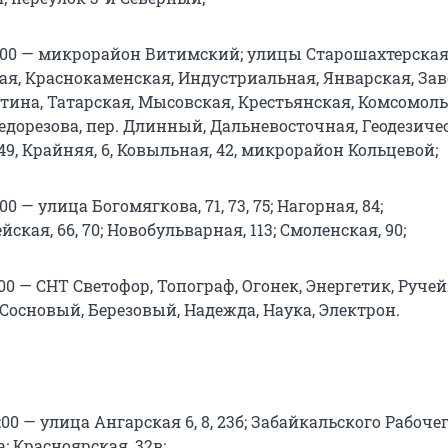
18:00 — микрорайон Витимский; улицы Старошахтерская
ая, Краснокаменская, Индустриальная, Январская, Зав
тина, Татарская, Мысовская, Крестьянская, Комсомоль
дорезова, пер. Длинный, Дальневосточная, Геодезическ
а, 49, Крайняя, 6, Ковыльная, 42, микрорайон Кольцевой;
8:00 — улица Богомягкова, 71, 73, 75; Нагорная, 84;
ская, 66, 70; Новобульварная, 113; Смоленская, 90;
18:00 — СНТ Светофор, Топограф, Огонек, Энергетик, Ручей
Сосновый, Березовый, Надежда, Наука, Электрон.
3:00 — улица Ангарская 6, 8, 23б; Забайкальского Рабочег
а; Красноярская, 32в;