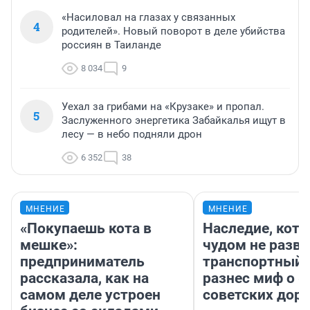
«Насиловал на глазах у связанных
4
родителей». Новый поворот в деле убийства
россиян в Таиланде
8 034
9
Уехал за грибами на «Крузаке» и пропал.
5
Заслуженного энергетика Забайкалья ищут в
лесу — в небо подняли дрон
6 352
38
МНЕНИЕ
МНЕНИЕ
«Покупаешь кота в
Наследие, кото
мешке»:
чудом не разва
предприниматель
транспортный 
рассказала, как на
разнес миф о 
самом деле устроен
советских доро