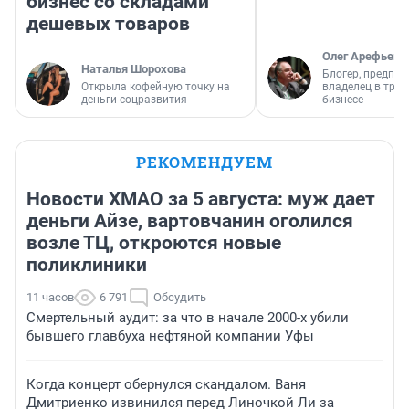
бизнес со складами
дешевых товаров
Олег Арефьев
Наталья Шорохова
Блогер, предпри
Открыла кофейную точку на
владелец в тра
деньги соцразвития
бизнесе
РЕКОМЕНДУЕМ
Новости ХМАО за 5 августа: муж дает
деньги Айзе, вартовчанин оголился
возле ТЦ, откроются новые
поликлиники
11 часов
6 791
Обсудить
Смертельный аудит: за что в начале 2000-х убили
бывшего главбуха нефтяной компании Уфы
Когда концерт обернулся скандалом. Ваня
Дмитриенко извинился перед Линочкой Ли за