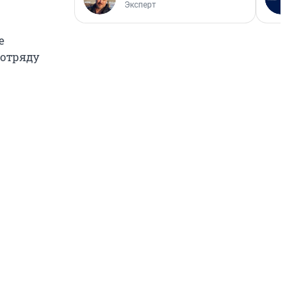
Эксперт
е
 отряду