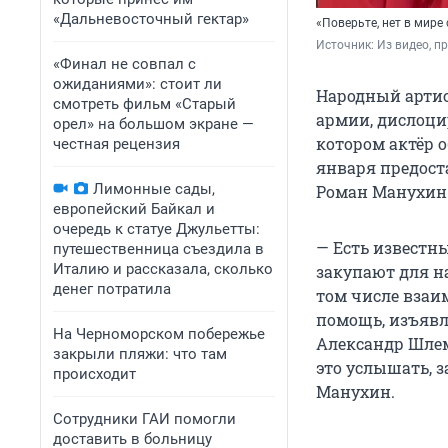
«Дальневосточный гектар»
«Поверьте, нет в мире
Источник: 
Из видео, 
«Финал не совпал с
ожиданиями»: стоит ли
Народный артис
смотреть фильм «Старый
армии, дислоци
орел» на большом экране —
котором актёр 
честная рецензия
января предост
Лимонные сады,
Роман Манухин
европейский Байкал и
очередь к статуе Джульетты:
— Есть известн
путешественница съездила в
Италию и рассказала, сколько
закупают для н
денег потратила
том числе взаим
помощь, изъявл
На Черноморском побережье
Александр Шлем
закрыли пляжи: что там
это услышать, 
происходит
Манухин.
Сотрудники ГАИ помогли
доставить в больницу