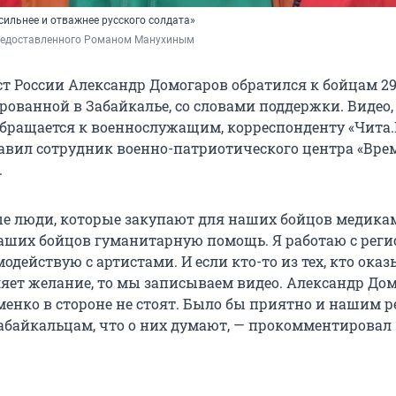
 сильнее и отважнее русского солдата»
предоставленного Романом Манухиным
т России Александр Домогаров обратился к бойцам 29
рованной в Забайкалье, со словами поддержки. Видео,
обращается к военнослужащим, корреспонденту «Чита.
авил сотрудник военно-патриотического центра «Врем
.
ые люди, которые закупают для наших бойцов медика
аших бойцов гуманитарную помощь. Я работаю с реги
одействую с артистами. И если кто-то из тех, кто ока
яет желание, то мы записываем видео. Александр Дом
енко в стороне не стоят. Было бы приятно и нашим 
забайкальцам, что о них думают, — прокомментировал