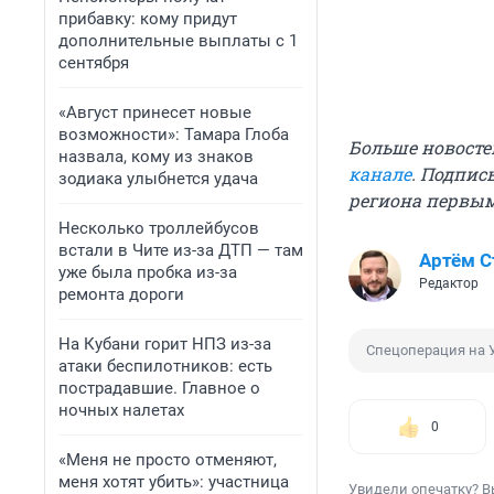
прибавку: кому придут
дополнительные выплаты с 1
сентября
«Август принесет новые
возможности»: Тамара Глоба
Больше новосте
назвала, кому из знаков
канале
. Подпис
зодиака улыбнется удача
региона первы
Несколько троллейбусов
встали в Чите из-за ДТП — там
Артём 
уже была пробка из-за
Редактор
ремонта дороги
На Кубани горит НПЗ из-за
Спецоперация на 
атаки беспилотников: есть
пострадавшие. Главное о
ночных налетах
0
«Меня не просто отменяют,
меня хотят убить»: участница
Увидели опечатку? В