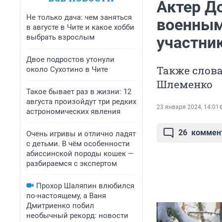
Актер Д
Не только дача: чем заняться
военным
в августе в Чите и какое хобби
выбрать взрослым
участни
Двое подростов утонули
Также слов
около Сухотино в Чите
Шлеменко
Такое бывает раз в жизни: 12
августа произойдут три редких
23 января 2024, 14:01
астрономических явления
26
коммен
Очень игривы и отлично ладят
с детьми. В чём особенности
абиссинской породы кошек —
разбираемся с экспертом
Прохор Шаляпин влюбился
по-настоящему, а Ваня
Дмитриенко побил
необычный рекорд: новости