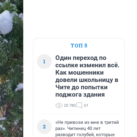
ТОП 5
Один переход по
1
ссылке изменил всё.
Как мошенники
довели школьницу в
Чите до попытки
поджога здания
25 780
61
«Не привози их мне в третий
2
раз». Читинец 40 лет
разводит голубей, которые