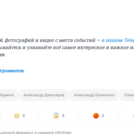
й, фотографий и видео с места событий —
в нашем Tele
ывайтесь и узнавайте всё самое интересное и важное 
ми.
Стромилов
Украине
Александр Домогаров
Александр Шлеменко
Помо
0
0
2
ыделите фрагмент и нажмите Ctrl+Enter