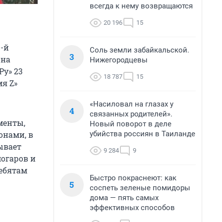
всегда к нему возвращаются
20 196
15
-й
Соль земли забайкальской.
3
 на
Нижегородцевы
Ру» 23
18 787
15
я Z»
«Насиловал на глазах у
4
связанных родителей».
менты,
Новый поворот в деле
убийства россиян в Таиланде
онами, в
зывает
9 284
9
огаров и
ребятам
Быстро покраснеют: как
5
соспеть зеленые помидоры
дома — пять самых
эффективных способов