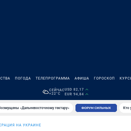
СТВА
ПОГОДА
ТЕЛЕПРОГРАММА
АФИША
ГОРОСКОП
КУРС
USD 82,17
СЕЙЧАС
+22°C
EUR 94,84
Возмущены «Дальневосточному гектару»
Кто 
ЕРАЦИЯ НА УКРАИНЕ