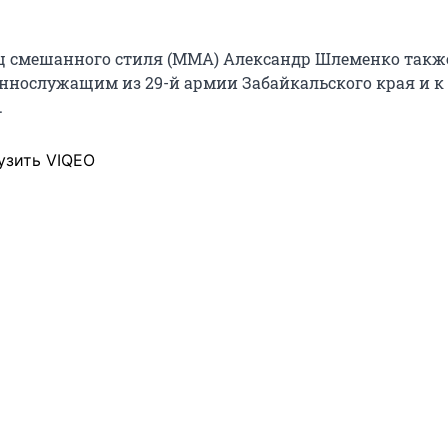
ц смешанного стиля (MMA) Александр Шлеменко такж
еннослужащим из 29-й армии Забайкальского края и к
.
узить VIQEO