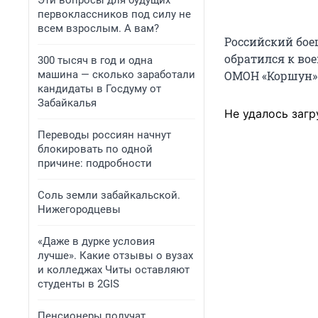
Эти вопросы для будущих
первоклассников под силу не
всем взрослым. А вам?
Российский бое
обратился к во
300 тысяч в год и одна
машина — сколько заработали
ОМОН «Коршун»
кандидаты в Госдуму от
Забайкалья
Не удалось загр
Переводы россиян начнут
блокировать по одной
причине: подробности
Соль земли забайкальской.
Нижегородцевы
«Даже в дурке условия
лучше». Какие отзывы о вузах
и колледжах Читы оставляют
студенты в 2GIS
Пенсионеры получат