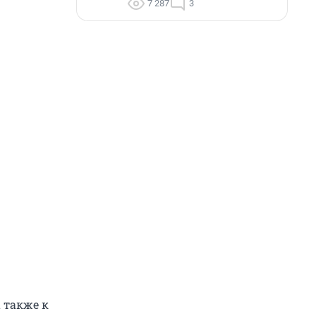
7 287
3
 также к