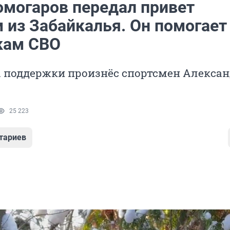
омогаров передал привет
 из Забайкалья. Он помогает
кам СВО
а поддержки произнёс спортсмен Алекса
25 223
тариев