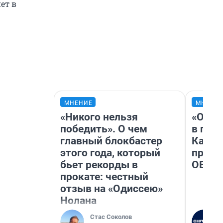
ет в
МНЕНИЕ
МНЕНИ
«Никого нельзя
«Огра
победить». О чем
в гол
главный блокбастер
Как в
этого года, который
профе
бьет рекорды в
ОВЗ
прокате: честный
отзыв на «Одиссею»
Нолана
Стас Соколов