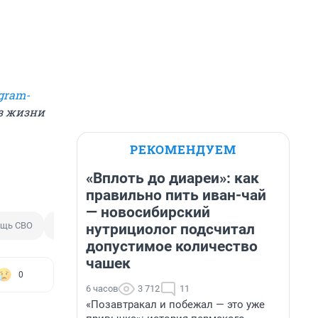
gram-
из жизни
РЕКОМЕНДУЕМ
«Вплоть до диареи»: как
правильно пить иван-чай
— новосибирский
щь СВО
29-я армия
нутрициолог подсчитал
допустимое количество
чашек
0
6 часов
3 712
11
«Позавтракал и побежал — это уже