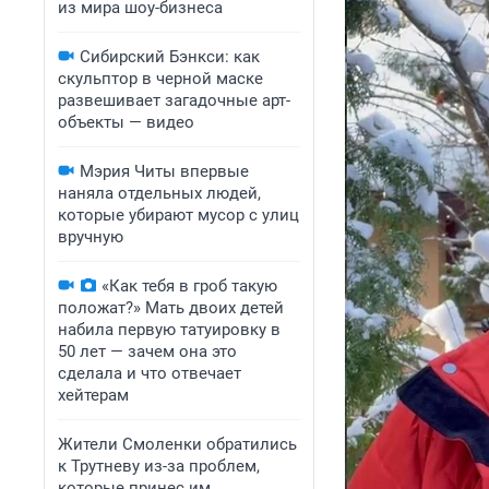
из мира шоу-бизнеса
Сибирский Бэнкси: как
скульптор в черной маске
развешивает загадочные арт-
объекты — видео
Мэрия Читы впервые
наняла отдельных людей,
которые убирают мусор с улиц
вручную
«Как тебя в гроб такую
положат?» Мать двоих детей
набила первую татуировку в
50 лет — зачем она это
сделала и что отвечает
хейтерам
Жители Смоленки обратились
к Трутневу из-за проблем,
которые принес им