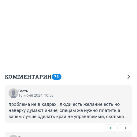
КОММЕНТАРИИ
75
Гость
10 июня 2024, 10:58
проблема не в кадрах , люди есть желание есть но 
наверху думают иначе, спецам же нужно платить а 
зачем лучше сделать край не управляемый, сколько 
пьяных водителей это ужас, человек 500 минимум 
+0
–0
должно быть в ГАИ на весь край