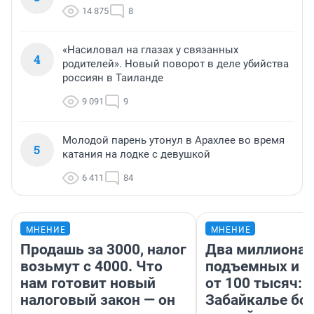
14 875
8
«Насиловал на глазах у связанных
4
родителей». Новый поворот в деле убийства
россиян в Таиланде
9 091
9
Молодой парень утонул в Арахлее во время
5
катания на лодке с девушкой
6 411
84
МНЕНИЕ
МНЕНИЕ
Продашь за 3000, налог
Два миллиона
возьмут с 4000. Что
подъемных и з
нам готовит новый
от 100 тысяч: 
налоговый закон — он
Забайкалье бор