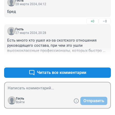
Гость
28 марта 2024, 04:12
Бред
+0
–0
Гость
27 марта 2024, 20:28
Есть много кто ушел из-за скотского отношения 
руководящего состава, при чем это ушли 
высококлассные профессионалы, которых быстро 
перехватили в комфортные условия те, кому нужны 
+0
–0
профессиональные кадры! Вопрос: будете набирать 
очередных придурков или выработаете нормальный 
подход к привлечению к службе "бывших"?
Читать все комментарии
Гость
Отправить
Войти