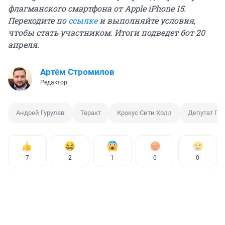
флагманского смартфона от Apple iPhone 15.
Переходите по
ссылке
и выполняйте условия,
чтобы стать участником. Итоги подведет бот 20
апреля.
Артём Стромилов
Редактор
Андрей Гурулев
Теракт
Крокус Сити Холл
Депутат Го
7
2
1
0
0