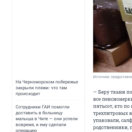
Источник: 
предоставл
На Черноморском побережье
закрыли пляжи: что там
— Беру ткани по
происходит
все пенсионерки
пятьсот, кто по
Сотрудники ГАИ помогли
трехлитровых в
доставить в больницу
малыша в Чите — они успели
упаковали, салф
вовремя, и ему сделали
родственники, п
операцию