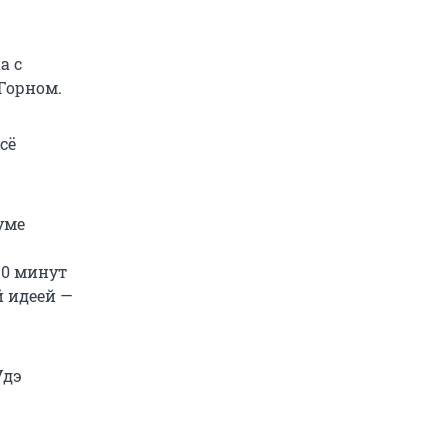
а с
Горном.
сё
уме
30 минут
й идеей —
Удэ