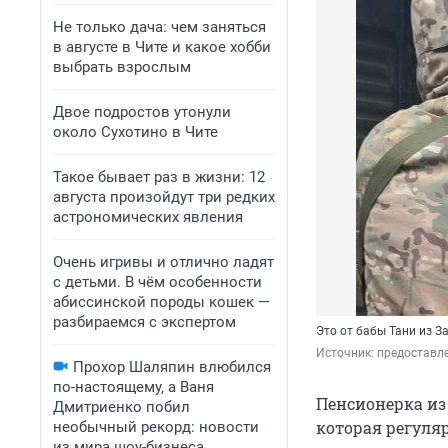
Не только дача: чем заняться
в августе в Чите и какое хобби
выбрать взрослым
Двое подростов утонули
около Сухотино в Чите
Такое бывает раз в жизни: 12
августа произойдут три редких
астрономических явления
Очень игривы и отлично ладят
с детьми. В чём особенности
абиссинской породы кошек —
разбираемся с экспертом
Это от бабы Тани из З
Источник: 
предоставл
Прохор Шаляпин влюбился
по-настоящему, а Ваня
Пенсионерка из
Дмитриенко побил
которая регуляр
необычный рекорд: новости
из мира шоу-бизнеса