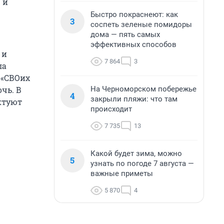
 и
Быстро покраснеют: как
3
соспеть зеленые помидоры
дома — пять самых
эффективных способов
 и
7 864
3
ла
 «СВОих
На Черноморском побережье
чь. В
4
закрыли пляжи: что там
ктуют
происходит
7 735
13
Какой будет зима, можно
5
узнать по погоде 7 августа —
важные приметы
5 870
4