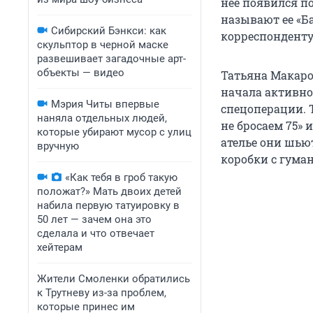
нее появился п
называют ее «Б
Сибирский Бэнкси: как
корреспонденту 
скульптор в черной маске
развешивает загадочные арт-
объекты — видео
Татьяна Макаров
начала активно
Мэрия Читы впервые
спецоперации. 
наняла отдельных людей,
не бросаем 75» 
которые убирают мусор с улиц
ателье они шью
вручную
коробки с гума
«Как тебя в гроб такую
положат?» Мать двоих детей
набила первую татуировку в
50 лет — зачем она это
сделала и что отвечает
хейтерам
Жители Смоленки обратились
к Трутневу из-за проблем,
которые принес им