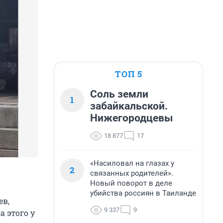
ТОП 5
Соль земли
1
забайкальской.
Нижегородцевы
18 877
17
«Насиловал на глазах у
2
связанных родителей».
Новый поворот в деле
убийства россиян в Таиланде
ев,
9 337
9
 этого у