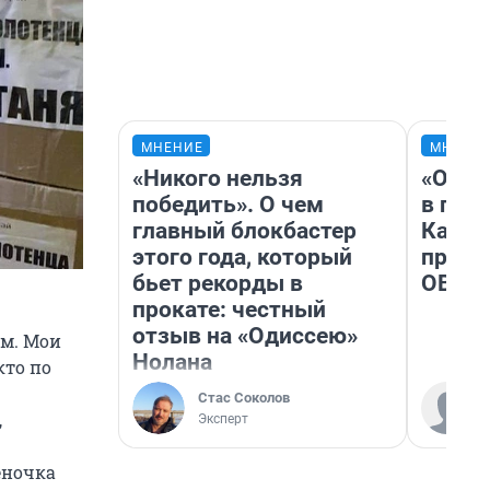
МНЕНИЕ
МНЕНИ
«Никого нельзя
«Огра
победить». О чем
в гол
главный блокбастер
Как в
этого года, который
профе
бьет рекорды в
ОВЗ
прокате: честный
отзыв на «Одиссею»
ам. Мои
Нолана
кто по
Стас Соколов
,
Эксперт
еночка