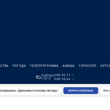
СТВА
ПОГОДА
ТЕЛЕПРОГРАММА
АФИША
ГОРОСКОП
КУРС
USD 82,17
СЕЙЧАС
+18°C
EUR 94,84
Возмущены «Дальневосточному гектару»
Кто 