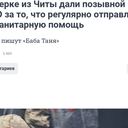
ерке из Читы дали позывной 
 за то, что регулярно отправ
манитарную помощь
 пишут «Баба Таня»
5 909
тариев