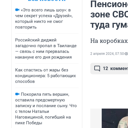
Пенсион
«Это всего лишь шоу»: в
зоне СВО
чем секрет успеха «Друзей»,
который никто не смог
туда гу
повторить
На коробках
Российский диджей
загадочно пропал в Таиланде
— связь с ним прервалась
2 апреля 2024, 07:50
накануне его дня рождения
12
коммен
Как спастись от жары без
кондиционера: 5 работающих
способов
Покорила пять вершин,
оставила предсмертную
записку и послание сыну. Что
с телом Натальи
Наговициной, погибшей на
пике Победы