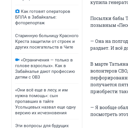
купила генерато
Как готовят операторов
БПЛА в Забайкалье:
Посылки бабы Т
фоторепортаж
позывным «Песе
Старинную больницу Красного
— Она на полгод
Креста защитили от строек и
других посягательств в Чите
раздает. И всё д
«Ограничения — только в
В марте Татьян
голове взрослых». Как в
волонтеров СВО
Забайкалье дают профессию
детям с ОВЗ
перфорированны
получается пят
«Они всё еще в лесу, и им
приобрести так
нужна помощь»: сын
пропавших в тайге
— Я вообще обал
Усольцевых назвал еще одну
версию их исчезновения
посмотреть этот
Эти вопросы для будущих