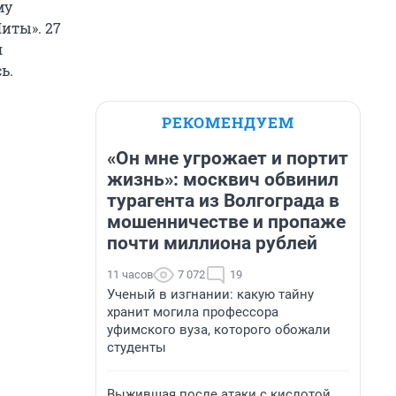
му
иты». 27
я
ь.
РЕКОМЕНДУЕМ
«Он мне угрожает и портит
жизнь»: москвич обвинил
турагента из Волгограда в
мошенничестве и пропаже
почти миллиона рублей
11 часов
7 072
19
Ученый в изгнании: какую тайну
хранит могила профессора
уфимского вуза, которого обожали
студенты
Выжившая после атаки с кислотой