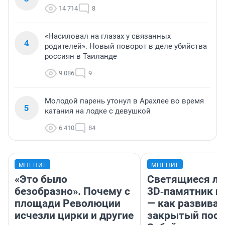
14 714
8
«Насиловал на глазах у связанных
4
родителей». Новый поворот в деле убийства
россиян в Таиланде
9 086
9
Молодой парень утонул в Арахлее во время
5
катания на лодке с девушкой
6 410
84
МНЕНИЕ
МНЕНИЕ
«Это было
Светящиеся ла
безобразно». Почему с
3D‑памятник и
площади Революции
— как развивае
исчезли цирки и другие
закрытый посе