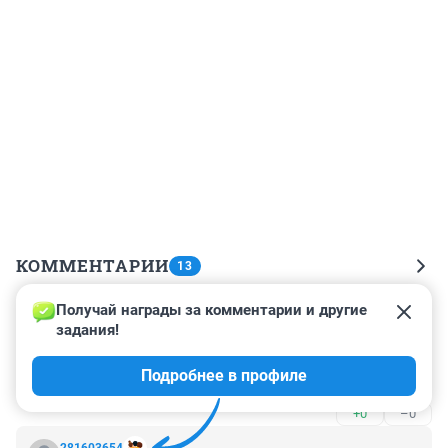
КОММЕНТАРИИ
13
Получай награды за комментарии и другие 
Гость
12 апреля 2024, 12:26
задания!
Не могли они встречаться за ленточкой только перед 
Подробнее в профиле
ленточкой.
+0
–0