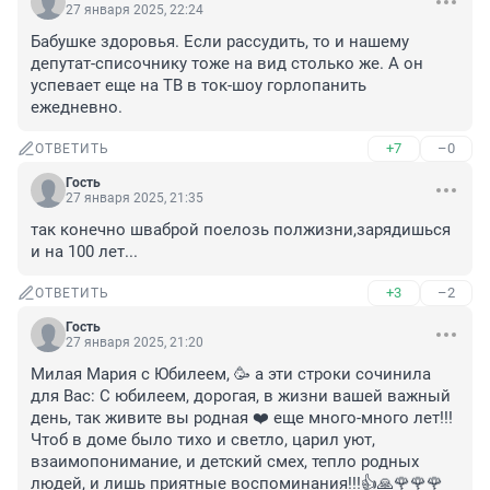
27 января 2025, 22:24
Бабушке здоровья. Если рассудить, то и нашему 
депутат-списочнику тоже на вид столько же. А он 
успевает еще на ТВ в ток-шоу горлопанить 
ежедневно.
+7
–0
ОТВЕТИТЬ
Гость
27 января 2025, 21:35
так конечно шваброй поелозь полжизни,зарядишься 
и на 100 лет...
+3
–2
ОТВЕТИТЬ
Гость
27 января 2025, 21:20
Милая Мария с Юбилеем, 🥳 а эти строки сочинила 
для Вас: С юбилеем, дорогая, в жизни вашей важный 
день, так живите вы родная ❤️ еще много-много лет!!! 
Чтоб в доме было тихо и светло, царил уют, 
взаимопонимание, и детский смех, тепло родных 
людей, и лишь приятные воспоминания!!!👍🙏🌹🌹🌹