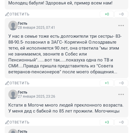
Молодец бабуля! Здоровья ей, пример всем нам!
+0
–0
ОТВЕТИТЬ
Гость
28 января 2025, 07:41
У нас в семье тоже есть долгожители три сестры- 83-
88-90.5- позвонил в ЗАГС- Корягиной О.поздравьте 
тетю, ей исполняется 90 лет, она ответила "мы этим 
не занимаемся, звоните в Собес или 
Пенсионный"......вот так.....показуха одна по ТВ и 
СМИ....Правда пришла представитель из "Совета 
ветеранов-пенсионеров" после моего обращения...
+1
–0
ОТВЕТИТЬ
Гость
27 января 2025, 23:26
Кстати в Могоче много людей преклонного возраста. 
У меня дед с бабкой по 85 лет прожили. Могочинцы
+3
–0
ОТВЕТИТЬ
Гость