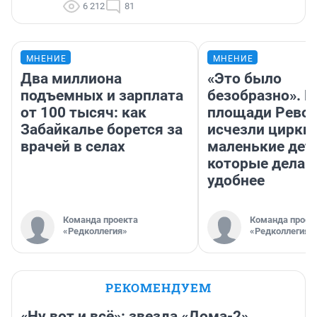
6 212
81
МНЕНИЕ
МНЕНИЕ
Два миллиона
«Это было
подъемных и зарплата
безобразно». П
от 100 тысяч: как
площади Рево
Забайкалье борется за
исчезли цирки 
врачей в селах
маленькие дет
которые делаю
удобнее
Команда проекта
Команда проек
«Редколлегия»
«Редколлегия»
РЕКОМЕНДУЕМ
«Ну вот и всё»: звезда «Дома-2»