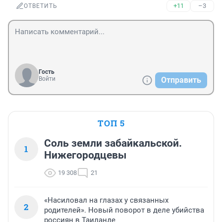
+11
–3
ОТВЕТИТЬ
Гость
Войти
Отправить
ТОП 5
Соль земли забайкальской.
1
Нижегородцевы
19 308
21
«Насиловал на глазах у связанных
2
родителей». Новый поворот в деле убийства
россиян в Таиланде