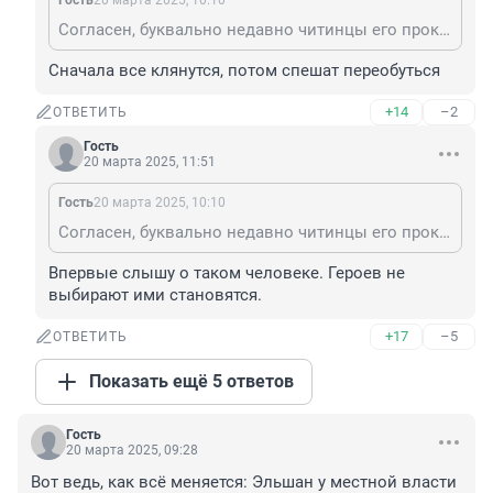
Гость
20 марта 2025, 10:10
Согласен, буквально недавно читинцы его проклинали, власти ничего с ним сделать не могли, а он наплевал на всех, а сейчас герой, хороший парень. Вот так, вы забайкальцы, будете сидеть на дне, критиковать власти с дивана, но сами вы испуганная кучка, которая быстро перекрашивается
Сначала все клянутся, потом спешат переобуться
+14
–2
ОТВЕТИТЬ
Гость
20 марта 2025, 11:51
Гость
20 марта 2025, 10:10
Согласен, буквально недавно читинцы его проклинали, власти ничего с ним сделать не могли, а он наплевал на всех, а сейчас герой, хороший парень. Вот так, вы забайкальцы, будете сидеть на дне, критиковать власти с дивана, но сами вы испуганная кучка, которая быстро перекрашивается
Впервые слышу о таком человеке. Героев не 
выбирают ими становятся.
+17
–5
ОТВЕТИТЬ
Показать ещё 5 ответов
Гость
20 марта 2025, 09:28
Вот ведь, как всё меняется: Эльшан у местной власти 