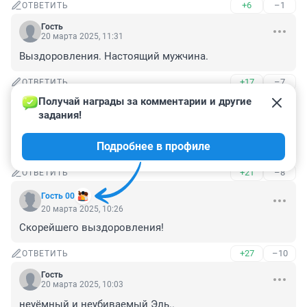
+6
–1
ОТВЕТИТЬ
Гость
20 марта 2025, 11:31
Выздоровления. Настоящий мужчина.
+17
–7
ОТВЕТИТЬ
Получай награды за комментарии и другие 
Гость
20 марта 2025, 10:59
задания!
Каждый имеет право на прощение и победу над злом. 
Подробнее в профиле
Держись и побеждай, Воин!!!
+21
–8
ОТВЕТИТЬ
Гость 00
20 марта 2025, 10:26
Скорейшего выздоровления!
+27
–10
ОТВЕТИТЬ
Гость
20 марта 2025, 10:03
неуёмный и неубиваемый Эль..