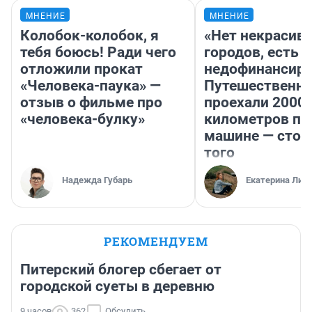
МНЕНИЕ
МНЕНИЕ
Колобок-колобок, я
«Нет некрасив
тебя боюсь! Ради чего
городов, есть
отложили прокат
недофинансиро
«Человека-паука» —
Путешественн
отзыв о фильме про
проехали 2000
«человека-булку»
километров по 
машине — стои
того
Надежда Губарь
Екатерина Лит
РЕКОМЕНДУЕМ
Питерский блогер сбегает от
городской суеты в деревню
9 часов
362
Обсудить