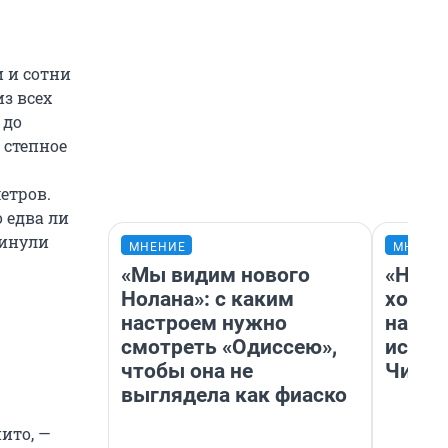
 и сотни
з всех
 до
 степное
етров.
 едва ли
винули
МНЕНИЕ
МНЕНИ
«Мы видим нового
«Нача
Нолана»: с каким
хозяи
настроем нужно
навод
смотреть «Одиссею»,
истор
чтобы она не
Читы
выглядела как фиаско
ито, —