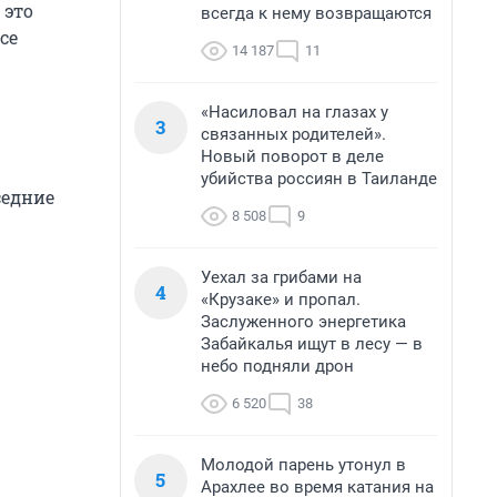
 это
всегда к нему возвращаются
се
14 187
11
«Насиловал на глазах у
3
связанных родителей».
Новый поворот в деле
убийства россиян в Таиланде
седние
8 508
9
Уехал за грибами на
4
«Крузаке» и пропал.
Заслуженного энергетика
Забайкалья ищут в лесу — в
небо подняли дрон
6 520
38
Молодой парень утонул в
5
Арахлее во время катания на