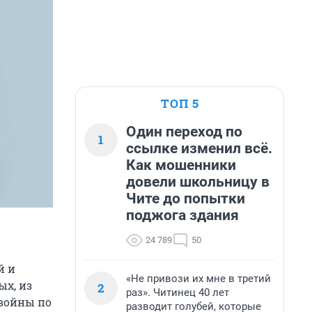
ТОП 5
Один переход по
1
ссылке изменил всё.
Как мошенники
довели школьницу в
Чите до попытки
поджога здания
24 789
50
й и
«Не привози их мне в третий
ых, из
2
раз». Читинец 40 лет
войны по
разводит голубей, которые