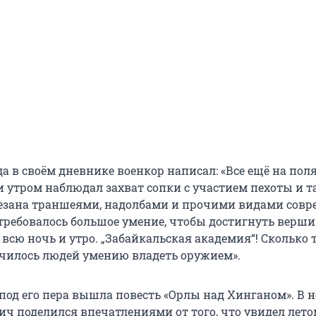
да в своём дневнике военкор написал: «Все ещё на пол
и утром наблюдал захват сопки с участием пехоты и т
езана траншеями, надолбами и прочими видами сов
требовалось большое умение, чтобы достигнуть верш
 всю ночь и утро. „Забайкальская академия“! Сколько т
чилось людей умению владеть оружием».
под его пера вышла повесть «Орлы над Хинганом». В 
ич поделился впечатлениями от того, что увидел лето