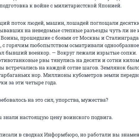
 подготовка к войне с милитаристской Японией.
ий поток людей, машин, лошадей поглощали десятки
ывавших на неведомые степные разъезды чуть ли не и
 Воины, прошедшие с боями от Москвы и Сталинграда
, с горячим любопытством осматривали однообразное
сал бывший военкор. — Вокруг лежали изрытые сопки.
тивотанковые рвы тянулись на десяти и сотни килом
ы встречались на каждой сотне шагов. Землянок было
 тарбаганьих нор. Миллионы кубометров земли перед
ки за эти четыре года.
ебовалось на это сил, упорства, мужества?
 знали настоящую цену воинского подвига.
 писали в сводках Информбюро, но работали вы знамен