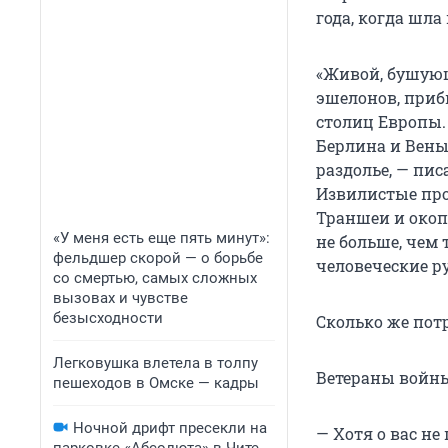
года, когда шла
«Живой, бушующ
эшелонов, приб
столиц Европы.
Берлина и Вены
раздолье, — пи
Извилистые про
Траншеи и окоп
«У меня есть еще пять минут»:
не больше, чем
фельдшер скорой — о борьбе
человеческие ру
со смертью, самых сложных
вызовах и чувстве
безысходности
Сколько же потр
Легковушка влетела в толпу
Ветераны войны
пешеходов в Омске — кадры
Ночной дрифт пресекли на
— Хотя о вас не