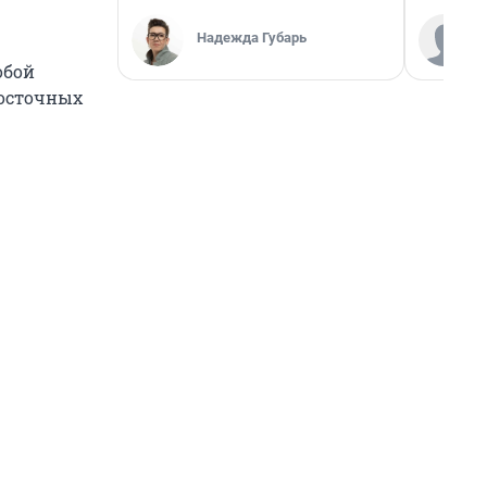
Надежда Губарь
обой
восточных