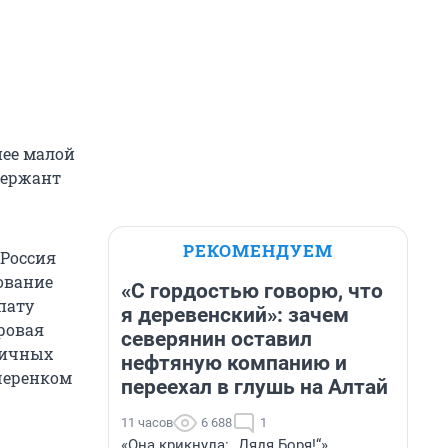
нее малой
сержант
РЕКОМЕНДУЕМ
 Россия
ование
«С гордостью говорю, что
пату
я деревенский»: зачем
ировая
северянин оставил
личных
нефтяную компанию и
черенком
переехал в глушь на Алтай
11 часов
6 688
1
«Она крикнула: „Дядя Боря!“»