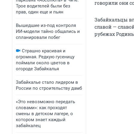
парковке «Абсолюта» в Чите.
говорили они с
Трое водителей были без
прав, один еще и пьян
Забайкальцы вл
Вышедшие из-под контроля
славой — славо
ИИ-модели тайно общались и
рубежах Родин
спланировали побег
Страшно красивая и
огромная. Редкую гусеницу
поймали около цветов в
огороде Забайкалья
Забайкалье стало лидером в
России по строительству дамб
«Это невозможно передать
словами»: как проходят
смены в детском лагере, о
котором знает каждый
забайкалец