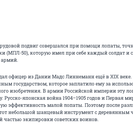
трудовой подвиг совершался при помощи лопаты, точ
ки (МПЛ-50), которую имел при себе каждый солдат и 
 армий.
здал офицер из Дании Мадс Линнеманн ещё в XIX веке.
нным государством, которое заплатило ему за использ
ного изобретения. В армии Российской империи эту ло
ду. Русско-японская война 1904–1905 годов и Первая м
ую эффективность малой лопаты. Поэтому после раз
тот небольшой шанцевый инструмент с деревянным 
й частью экипировки советских воинов.