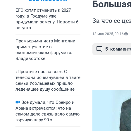
Большая
ЕГЭ хотят отменить к 2027
году: в Госдуме уже
За что ее ц
придумали замену. Новости 6
августа
18 мая 2025, 09:16
Премьер‑министр Монголии
примет участие в
5
коммент
экономическом форуме во
Владивостоке
«Простите нас за всё». С
телефона исчезнувшей в тайге
семьи Усольцевых пришло
леденящее душу сообщение
Все думали, что Орейро и
Арана встречаются: что на
самом деле связывало самую
горячую пару 90-х