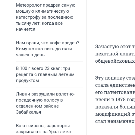
Метеоролог предрек самую
мощную климатическую
катастрофу за последнюю
тысячу лет: когда всё
начнется
Нам врали, что кофе вреден?
Зачастую этот 
Кому можно пить до пяти
пехотной лопат
чашек в день
общевойсковых
В 100 г всего 23 ккал: три
рецепта с главным летним
Эту лопатку со
продуктом
стала единстве
его патентован
Ливни разрушили взлетно-
ввели в 1878 го
посадочную полосу в
отдаленном районе
показали больш
Забайкалья
модификаций э
стал неизменно
Воют сирены, аэропорты
закрывают: на Урал летят