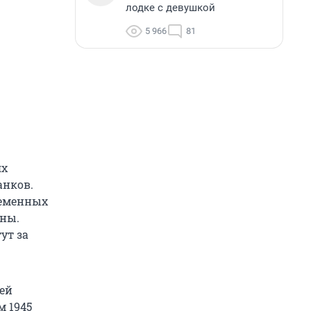
лодке с девушкой
5 966
81
ях
анков.
ременных
ины.
ут за
ней
м 1945