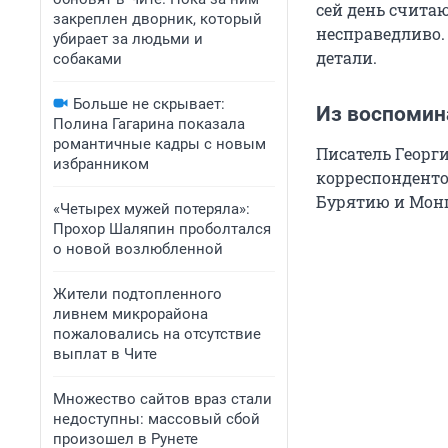
сей день считаю
закреплен дворник, который
несправедливо.
убирает за людьми и
детали.
собаками
Больше не скрывает:
Из воспомин
Полина Гагарина показала
романтичные кадры с новым
Писатель Георг
избранником
корреспонденто
Бурятию и Монг
«Четырех мужей потеряла»:
Прохор Шаляпин проболтался
о новой возлюбленной
Жители подтопленного
ливнем микрорайона
пожаловались на отсутствие
выплат в Чите
Множество сайтов враз стали
недоступны: массовый сбой
произошел в Рунете