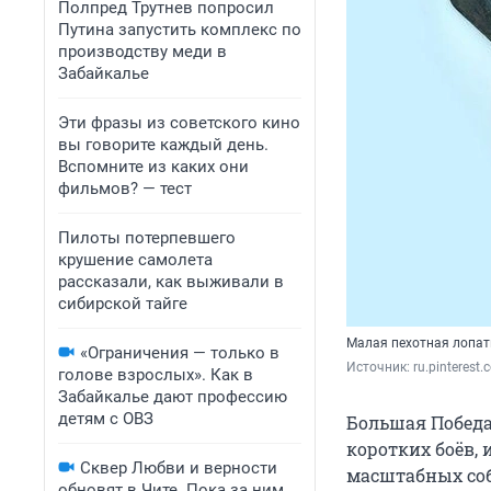
Полпред Трутнев попросил
Путина запустить комплекс по
производству меди в
Забайкалье
Эти фразы из советского кино
вы говорите каждый день.
Вспомните из каких они
фильмов? — тест
Пилоты потерпевшего
крушение самолета
рассказали, как выживали в
сибирской тайге
Малая пехотная лопат
«Ограничения — только в
Источник: 
ru.pinterest
голове взрослых». Как в
Забайкалье дают профессию
детям с ОВЗ
Большая Победа
коротких боёв,
Сквер Любви и верности
масштабных соб
обновят в Чите. Пока за ним