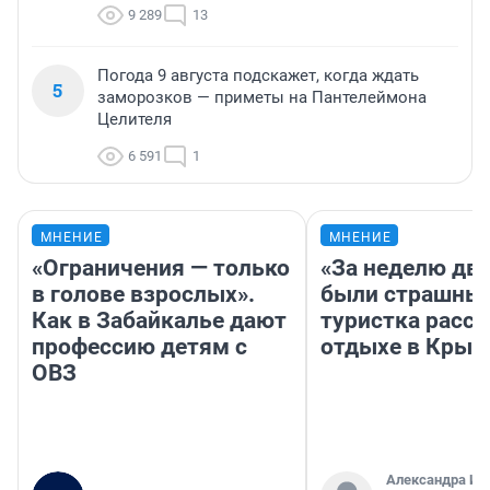
9 289
13
Погода 9 августа подскажет, когда ждать
5
заморозков — приметы на Пантелеймона
Целителя
6 591
1
МНЕНИЕ
МНЕНИЕ
«Ограничения — только
«За неделю две
в голове взрослых».
были страшные
Как в Забайкалье дают
туристка расск
профессию детям с
отдыхе в Крым
ОВЗ
Александра Ис