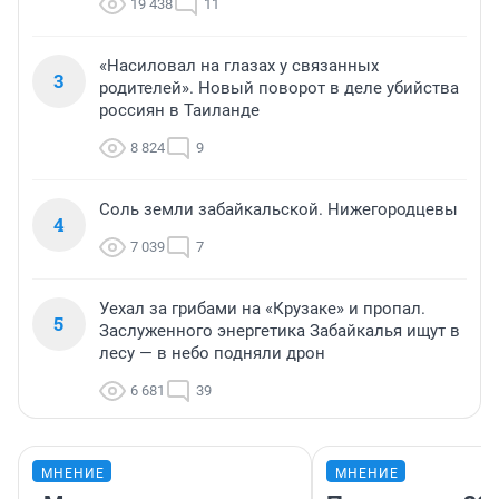
19 438
11
«Насиловал на глазах у связанных
3
родителей». Новый поворот в деле убийства
россиян в Таиланде
8 824
9
Соль земли забайкальской. Нижегородцевы
4
7 039
7
Уехал за грибами на «Крузаке» и пропал.
5
Заслуженного энергетика Забайкалья ищут в
лесу — в небо подняли дрон
6 681
39
МНЕНИЕ
МНЕНИЕ