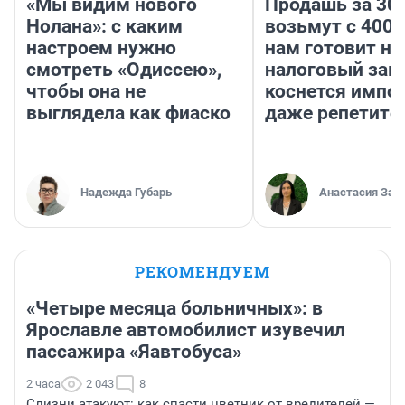
«Мы видим нового
Продашь за 300
Нолана»: с каким
возьмут с 4000
настроем нужно
нам готовит н
смотреть «Одиссею»,
налоговый зако
чтобы она не
коснется импор
выглядела как фиаско
даже репетито
Надежда Губарь
Анастасия Зав
РЕКОМЕНДУЕМ
«Четыре месяца больничных»: в
Ярославле автомобилист изувечил
пассажира «Яавтобуса»
2 часа
2 043
8
Слизни атакуют: как спасти цветник от вредителей —