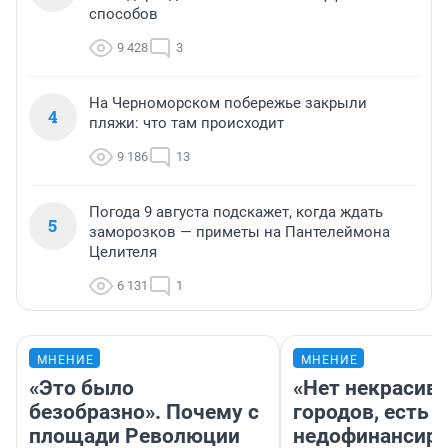
способов
9 428
3
На Черноморском побережье закрыли
4
пляжи: что там происходит
9 186
13
Погода 9 августа подскажет, когда ждать
5
заморозков — приметы на Пантелеймона
Целителя
6 131
1
МНЕНИЕ
МНЕНИЕ
«Это было
«Нет некрасив
безобразно». Почему с
городов, есть
площади Революции
недофинансиро