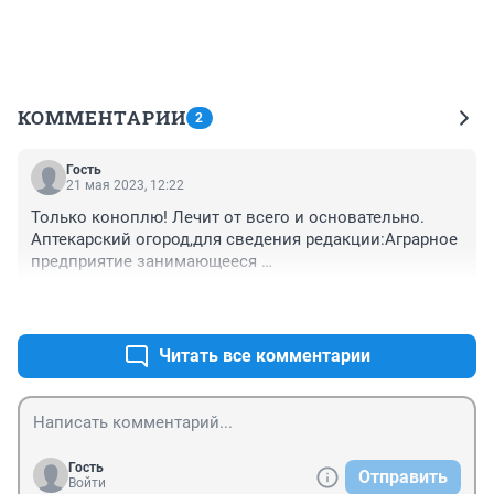
КОММЕНТАРИИ
2
Гость
21 мая 2023, 12:22
Только коноплю! Лечит от всего и основательно. 
Аптекарский огород,для сведения редакции:Аграрное 
предприятие занимающееся 
выращиванием,селекцией переработкой 
+0
–0
растительного сырья мед.назначения. В ведении МЗ 
РФ. У Вас это балаган. Рекламируйте экстрасенсов. 
Вреда меньше.
Читать все комментарии
Гость
Отправить
Войти