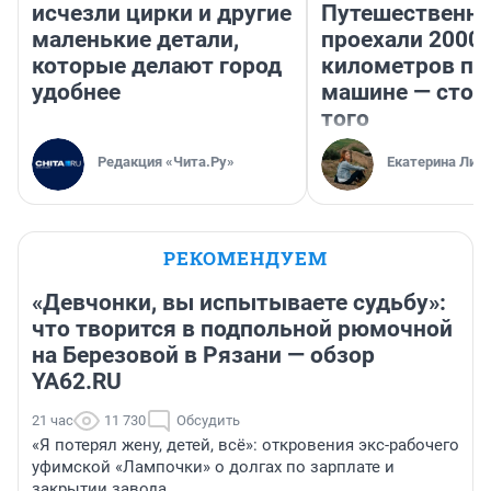
исчезли цирки и другие
Путешественн
маленькие детали,
проехали 2000
которые делают город
километров по 
удобнее
машине — стои
того
Редакция «Чита.Ру»
Екатерина Лит
РЕКОМЕНДУЕМ
«Девчонки, вы испытываете судьбу»:
что творится в подпольной рюмочной
на Березовой в Рязани — обзор
YA62.RU
21 час
11 730
Обсудить
«Я потерял жену, детей, всё»: откровения экс-рабочего
уфимской «Лампочки» о долгах по зарплате и
закрытии завода