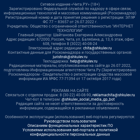
Сетевое издание «Чита.РУ» (18+)
Зарегистрировано Федеральной службой по надзору в сфере связи,
информационных технологий и массовых коммуникаций (Роскомнадзор)
Регистрационный номер и дата принятия решения о регистрации: ЭЛ №
ФС 77 – 83657 от 26.07.2022 г.
Учредитель: Общество с ограниченной ответственностью "ИНТЕРНЕТ
ТЕХНОЛОГИИ"
Главный редактор: Шайтанова Екатерина Александровна
Адрес редакции: 672000, Россия, Чита, ул. Балябина, д. 13, 6 этаж, офис
608, телефон 8 (3022) 40-08-24
Электронный адрес редакции:
chita@shkulev.ru
Контактные данные для Роскомнадзора и государственных органов:
juristnsk@shkulev.ru
Техподдержка:
help@shkulev.ru
Редакционные материалы, опубликованные на сайте до 26.07.2022,
подготовлены Информационным агентством Чита.Ру (Зарегистрировано
Роскомнадзором - Свидетельство о регистрации средства массовой
информации ИА №ФС 77-71394 от 17 октября 2017 года)
РЕКЛАМА НА САЙТЕ
Связаться с отделом продаж: 8 (30-22) 40-08-90,
reklamachita@shkulev.ru
Чат-бот в телеграм:
@shkulev_social_media_gp_bot
Редакция сайта не несет ответственности за достоверность
информации, содержащейся в рекламных объявлениях.
Особенности эксплуатации (использования) веб-портала регулируются:
Руководством пользователя
Описанием функциональных характеристик ПО
Условиями использования веб-портала и политикой
конфиденциальности персональных данных