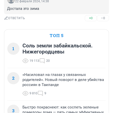
22 февраля 2024, 14:38
Достала это зима
+0
–0
ОТВЕТИТЬ
ТОП 5
Соль земли забайкальской.
1
Нижегородцевы
19 113
20
«Насиловал на глазах у связанных
2
родителей». Новый поворот в деле убийства
россиян в Таиланде
9 810
9
Быстро покраснеют: как соспеть зеленые
3
помидоры дома — пять самых эффективных