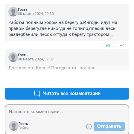
Гость
30 марта 2024, 09:30
Работы полным ходом на берегу р.Ингоды идут.На 
правом берегу,где никогда не топило,плесик весь 
раздербанили,песок оттуда к берегу трактором 
сгружают,а ведь мы всегда там отдыхали и 
+0
–0
загорали,потому что негде было,на Кенон не 
поедешь.У кого это такая идея пришла,ладно от 
Гость
кустарника освободили,а зачем вот этот островок 
30 марта 2024, 07:07
рушить
Достало это Калье! Погода и та - полное...
+0
–0
Читать все комментарии
Гость
Отправить
Войти