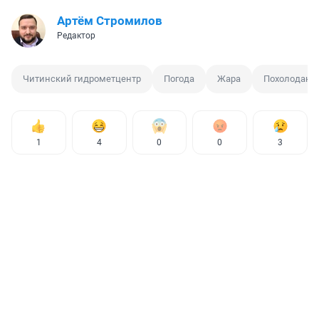
Артём Стромилов
Редактор
Читинский гидрометцентр
Погода
Жара
Похолодани
1
4
0
0
3