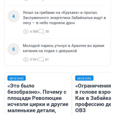
Уехал за грибами на «Крузаке» и пропал.
4
Заслуженного энергетика Забайкалья ищут в
лесу — в небо подняли дрон
6 508
38
Молодой парень утонул в Арахлее во время
5
катания на лодке с девушкой
5 931
81
МНЕНИЕ
МНЕНИЕ
«Это было
«Ограничения 
безобразно». Почему с
в голове взрос
площади Революции
Как в Забайка
исчезли цирки и другие
профессию дет
маленькие детали,
ОВЗ