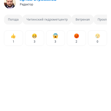
Редактор
Погода
Читинский гидрометцентр
Ветреная
Прохлад
1
3
3
2
0