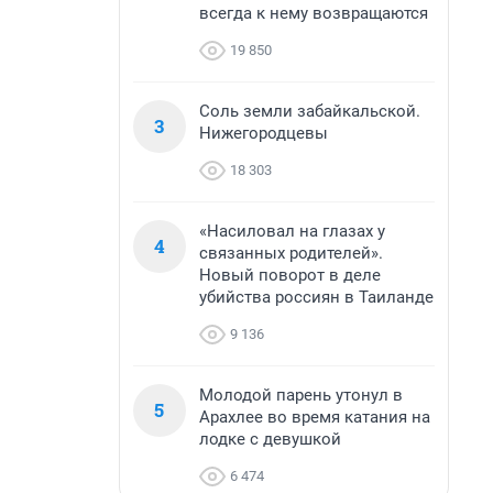
всегда к нему возвращаются
19 850
Соль земли забайкальской.
3
Нижегородцевы
18 303
«Насиловал на глазах у
4
связанных родителей».
Новый поворот в деле
убийства россиян в Таиланде
9 136
Молодой парень утонул в
5
Арахлее во время катания на
лодке с девушкой
6 474