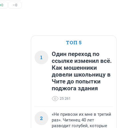
+0
–0
ТОП 5
Один переход по
1
ссылке изменил всё.
Как мошенники
довели школьницу в
Чите до попытки
поджога здания
25 261
«Не привози их мне в третий
2
раз». Читинец 40 лет
разводит голубей, которые