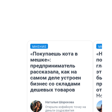
МНЕНИЕ
МНЕНИ
«Покупаешь кота в
«Нико
мешке»:
побед
предприниматель
главн
рассказала, как на
этого
самом деле устроен
бьет 
бизнес со складами
прока
дешевых товаров
отзыв
Нолан
Наталья Шорохова
Открыла кофейную точку на
деньги соцразвития