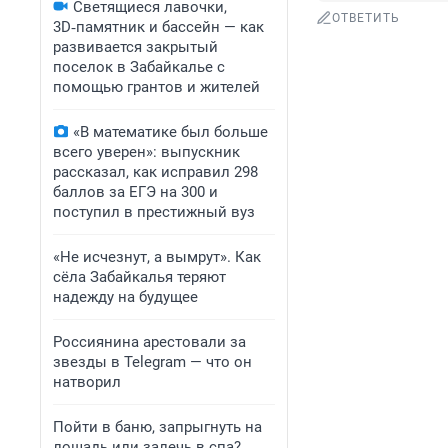
Светящиеся лавочки,
ОТВЕТИТЬ
3D‑памятник и бассейн — как
развивается закрытый
поселок в Забайкалье с
помощью грантов и жителей
«В математике был больше
всего уверен»: выпускник
рассказал, как исправил 298
баллов за ЕГЭ на 300 и
поступил в престижный вуз
«Не исчезнут, а вымрут». Как
сёла Забайкалья теряют
надежду на будущее
Россиянина арестовали за
звезды в Telegram — что он
натворил
Пойти в баню, запрыгнуть на
лошадь или залечь в спа?