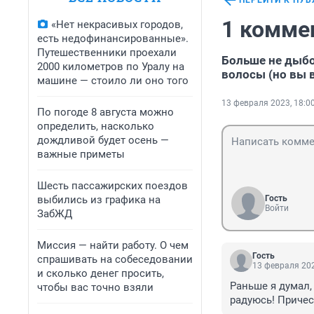
ПЕРЕЙТИ К ПУ
1 комме
«Нет некрасивых городов,
есть недофинансированные».
Путешественники проехали
Больше не дыбо
2000 километров по Уралу на
волосы (но вы в
машине — стоило ли оно того
13 февраля 2023, 18:0
По погоде 8 августа можно
определить, насколько
дождливой будет осень —
важные приметы
Шесть пассажирских поездов
выбились из графика на
Гость
Войти
ЗабЖД
Миссия — найти работу. О чем
Гость
спрашивать на собеседовании
13 февраля 202
и сколько денег просить,
Раньше я думал, 
чтобы вас точно взяли
радуюсь! Причес