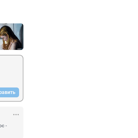
равить
с - 