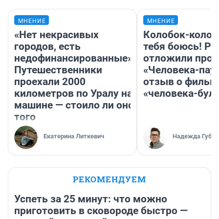
МНЕНИЕ
МНЕНИЕ
«Нет некрасивых
Колобок-колобо
городов, есть
тебя боюсь! Ра
недофинансированные».
отложили прок
Путешественники
«Человека-пау
проехали 2000
отзыв о фильм
километров по Уралу на
«человека-бул
машине — стоило ли оно
того
Екатерина Литкевич
Надежда Губар
РЕКОМЕНДУЕМ
Успеть за 25 минут: что можно
приготовить в сковороде быстро —