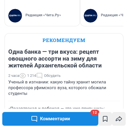
Редакция «Чита.Ру»
Редакция «Чит
РЕКОМЕНДУЕМ
Одна банка — три вкуса: рецепт
овощного ассорти на зиму для
жителей Архангельской области
2 часа
1 214
Обсудить
Ученый в изгнании: какую тайну хранит могила
профессора уфимского вуза, которого обожали
студенты
«Позавтракал и побежал — это уже привычка»:
12
история пермского марафонца Владимира Никитина
Комментарии
— он стал чемпионом РФ 35 раз