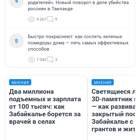
4
родителей». Новый поворот в деле убийства
россиян в Таиланде
9 267
9
Быстро покраснеют: как соспеть зеленые
5
помидоры дома — пять самых эффективных
способов
7 043
3
МНЕНИЕ
МНЕНИЕ
Два миллиона
Светящиеся ла
подъемных и зарплата
3D‑памятник и
от 100 тысяч: как
— как развивае
Забайкалье борется за
закрытый посе
врачей в селах
Забайкалье с 
грантов и жите