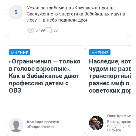
Уехал за грибами на «Крузаке» и пропал.
5
Заслуженного энергетика Забайкалья ищут в
лесу — в небо подняли дрон
6 499
38
МНЕНИЕ
МНЕНИЕ
«Ограничения — только
Наследие, кото
в голове взрослых».
чудом не разва
Как в Забайкалье дают
транспортный 
профессию детям с
разнес миф о 
ОВЗ
советских доро
Олег Арефьев
Команда проекта
Блогер, предпри
владелец в тра
«Редколлегия»
бизнесе