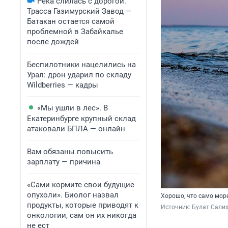
Река слилась с дорогой.
Трасса Газимурский Завод —
Батакан остается самой
проблемной в Забайкалье
после дождей
Беспилотники нацелились на
Урал: дрон ударил по складу
Wildberries — кадры
«Мы ушли в лес». В
Екатеринбурге крупный склад
атаковали БПЛА — онлайн
Вам обязаны повысить
зарплату — причина
«Сами кормите свои будущие
опухоли». Биолог назвал
Хорошо, что само мор
продукты, которые приводят к
Источник: 
Булат Салих
онкологии, сам он их никогда
не ест