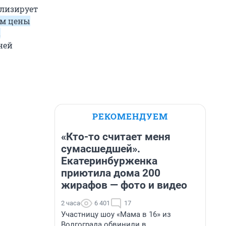
ализирует
ем цены
а
ней
РЕКОМЕНДУЕМ
«Кто-то считает меня
сумасшедшей».
Екатеринбурженка
приютила дома 200
жирафов — фото и видео
2 часа
6 401
17
Участницу шоу «Мама в 16» из
Волгограда обвинили в