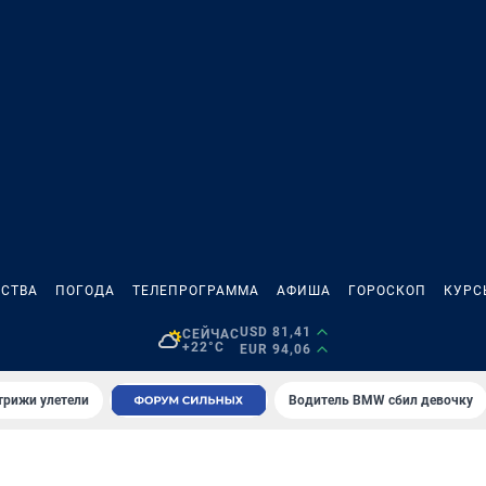
СТВА
ПОГОДА
ТЕЛЕПРОГРАММА
АФИША
ГОРОСКОП
КУРС
USD 81,41
СЕЙЧАС
+22°C
EUR 94,06
трижи улетели
Водитель BMW сбил девочку