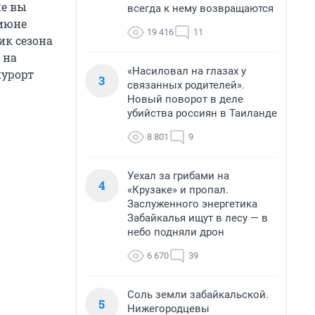
ше вы
всегда к нему возвращаются
 июне
19 416
11
ик сезона
 на
«Насиловал на глазах у
курорт
3
связанных родителей».
Новый поворот в деле
убийства россиян в Таиланде
8 801
9
Уехал за грибами на
4
«Крузаке» и пропал.
Заслуженного энергетика
Забайкалья ищут в лесу — в
небо подняли дрон
6 670
39
Соль земли забайкальской.
5
Нижегородцевы