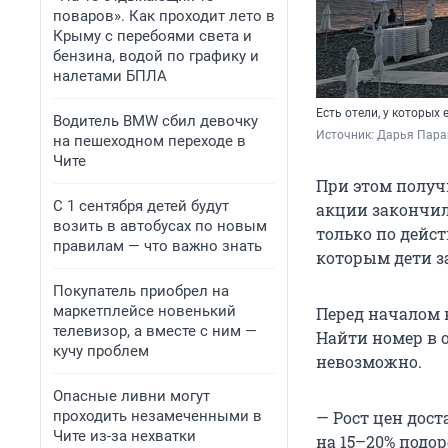
поваров». Как проходит лето в
Крыму с перебоями света и
бензина, водой по графику и
налетами БПЛА
Есть отели, у которых
Водитель BMW сбил девочку
Источник: 
Дарья Пара
на пешеходном переходе в
Чите
При этом получ
С 1 сентября детей будут
акции закончили
возить в автобусах по новым
только по дейс
правилам — что важно знать
которым дети з
Покупатель приобрел на
маркетплейсе новенький
Перед началом 
телевизор, а вместе с ним —
Найти номер в о
кучу проблем
невозможно.
Опасные ливни могут
проходить незамеченными в
— Рост цен дост
Чите из-за нехватки
на 15–20% подор