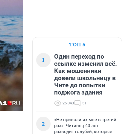
ТОП 5
Один переход по
1
ссылке изменил всё.
Как мошенники
довели школьницу в
Чите до попытки
поджога здания
25 043
51
«Не привози их мне в третий
2
раз». Читинец 40 лет
разводит голубей, которые