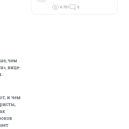
6 701
5
ше, чем
н», вице-
.
ют, и чем
уристы,
ак
роков
вает