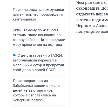
Чем раньше вы п
сэкономите. До 
Правила оплаты коммуналки
отдыхать дешевл
изменятся: что произойдет с
квитанциями
и отели поднима
Черном и Азовс
Обвиняемому по четырём
популярнее всег
статьям главе компании по
отлову собак в Чите продлили
меру пресечения на полгода
С детства грезил о ГАЗ-24:
автоплюшкин переехал в
маленький хутор и превратил
свой двор в музей СССР
Двое подростков из
Забайкалья вошли в число
детей из 22 стран мира,
которые отправились на
Северный полюс