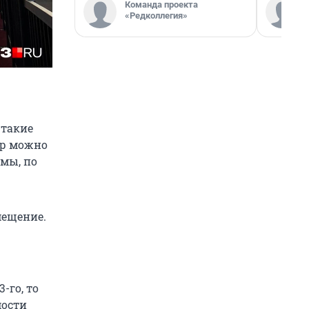
Команда проекта
«Редколлегия»
 такие
ур можно
ммы, по
мещение.
-го, то
мости