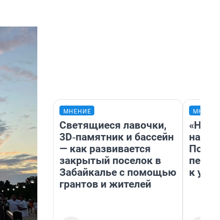
МНЕНИЕ
МНЕНИ
Светящиеся лавочки,
«Надо
3D‑памятник и бассейн
надо 
— как развивается
Почем
закрытый поселок в
перес
Забайкалье с помощью
к успе
грантов и жителей