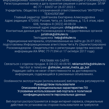
информационных технологий и массовых коммуникаций (Роскомнадзор)
Регистрационный номер и дата принятия решения о регистрации: ЭЛ №
ФС 77 – 83657 от 26.07.2022 г.
Учредитель: Общество с ограниченной ответственностью "ИНТЕРНЕТ
ТЕХНОЛОГИИ"
Главный редактор: Шайтанова Екатерина Александровна
Адрес редакции: 672000, Россия, Чита, ул. Балябина, д. 13, 6 этаж, офис
608, телефон 8 (3022) 40-08-24
Электронный адрес редакции:
chita@shkulev.ru
Контактные данные для Роскомнадзора и государственных органов:
juristnsk@shkulev.ru
Техподдержка:
help@shkulev.ru
Редакционные материалы, опубликованные на сайте до 26.07.2022,
подготовлены Информационным агентством Чита.Ру (Зарегистрировано
Роскомнадзором - Свидетельство о регистрации средства массовой
информации ИА №ФС 77-71394 от 17 октября 2017 года)
РЕКЛАМА НА САЙТЕ
Связаться с отделом продаж: 8 (30-22) 40-08-90,
reklamachita@shkulev.ru
Чат-бот в телеграм:
@shkulev_social_media_gp_bot
Редакция сайта не несет ответственности за достоверность
информации, содержащейся в рекламных объявлениях.
Особенности эксплуатации (использования) веб-портала регулируются:
Руководством пользователя
Описанием функциональных характеристик ПО
Условиями использования веб-портала и политикой
конфиденциальности персональных данных
Веб-портал распространяется в виде интернет-сервиса, специальные
действия по установке на стороне пользователя не требуются