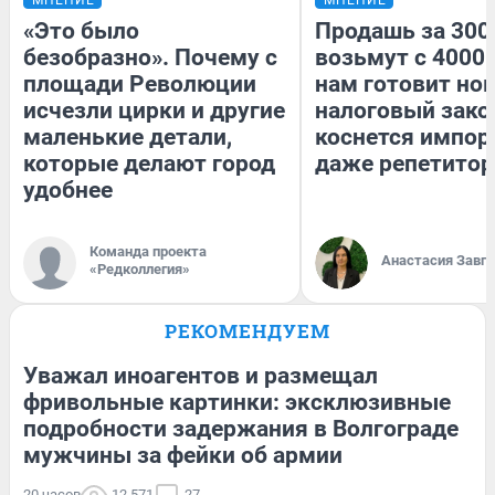
«Это было
Продашь за 3000
безобразно». Почему с
возьмут с 4000.
площади Революции
нам готовит но
исчезли цирки и другие
налоговый зако
маленькие детали,
коснется импор
которые делают город
даже репетитор
удобнее
Команда проекта
Анастасия Завг
«Редколлегия»
РЕКОМЕНДУЕМ
Уважал иноагентов и размещал
фривольные картинки: эксклюзивные
подробности задержания в Волгограде
мужчины за фейки об армии
20 часов
12 571
27