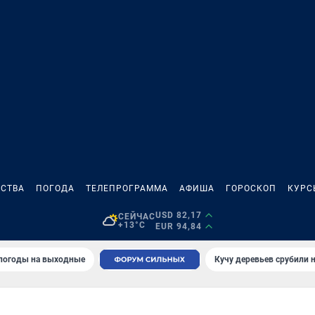
СТВА
ПОГОДА
ТЕЛЕПРОГРАММА
АФИША
ГОРОСКОП
КУРС
USD 82,17
СЕЙЧАС
+13°C
EUR 94,84
 погоды на выходные
Кучу деревьев срубили н