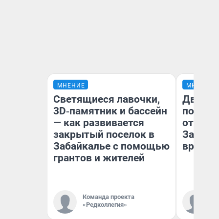
МНЕНИЕ
МНЕНИЕ
Светящиеся лавочки,
Два ми
3D‑памятник и бассейн
подъем
— как развивается
от 100 
закрытый поселок в
Забайк
Забайкалье с помощью
врачей 
грантов и жителей
Команда проекта
Ко
«Редколлегия»
«Р