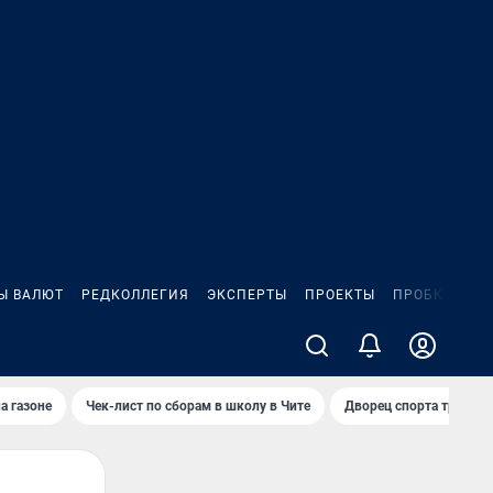
Ы ВАЛЮТ
РЕДКОЛЛЕГИЯ
ЭКСПЕРТЫ
ПРОЕКТЫ
ПРОБКИ
ИГ
а газоне
Чек-лист по сборам в школу в Чите
Дворец спорта требую