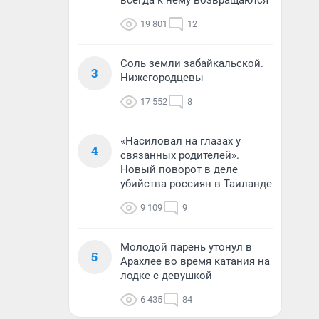
всегда к нему возвращаются
19 801
12
Соль земли забайкальской.
3
Нижегородцевы
17 552
8
«Насиловал на глазах у
4
связанных родителей».
Новый поворот в деле
убийства россиян в Таиланде
9 109
9
Молодой парень утонул в
5
Арахлее во время катания на
лодке с девушкой
6 435
84