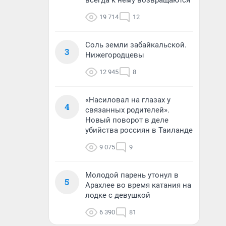
всегда к нему возвращаются
19 714
12
Соль земли забайкальской.
3
Нижегородцевы
12 945
8
«Насиловал на глазах у
4
связанных родителей».
Новый поворот в деле
убийства россиян в Таиланде
9 075
9
Молодой парень утонул в
5
Арахлее во время катания на
лодке с девушкой
6 390
81