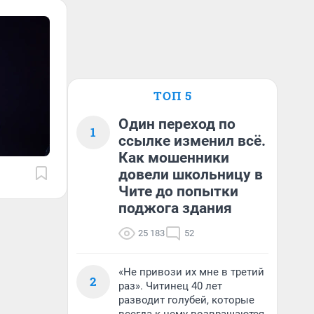
ТОП 5
Один переход по
1
ссылке изменил всё.
Как мошенники
довели школьницу в
Чите до попытки
поджога здания
25 183
52
«Не привози их мне в третий
2
раз». Читинец 40 лет
разводит голубей, которые