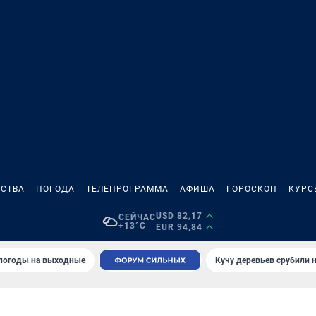
СТВА
ПОГОДА
ТЕЛЕПРОГРАММА
АФИША
ГОРОСКОП
КУРС
USD 82,17
СЕЙЧАС
+13°C
EUR 94,84
 погоды на выходные
Кучу деревьев срубили н