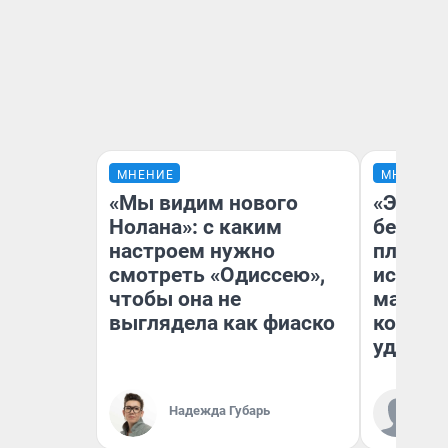
МНЕНИЕ
МНЕНИЕ
«Мы видим нового
«Это б
Нолана»: с каким
безобр
настроем нужно
площад
смотреть «Одиссею»,
исчезл
чтобы она не
малень
выглядела как фиаско
которы
удобне
Ко
Надежда Губарь
«Р