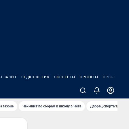
Ы ВАЛЮТ
РЕДКОЛЛЕГИЯ
ЭКСПЕРТЫ
ПРОЕКТЫ
ПРОБКИ
ИГ
а газоне
Чек-лист по сборам в школу в Чите
Дворец спорта требую