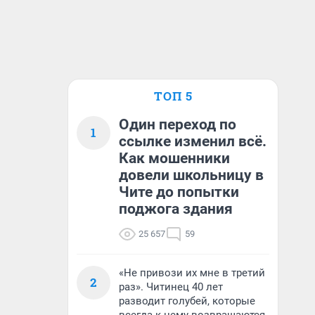
ТОП 5
Один переход по
1
ссылке изменил всё.
Как мошенники
довели школьницу в
Чите до попытки
поджога здания
25 657
59
«Не привози их мне в третий
2
раз». Читинец 40 лет
разводит голубей, которые