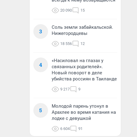
всегда к нему возвращаются
20 090
15
Соль земли забайкальской.
3
Нижегородцевы
18 556
12
«Насиловал на глазах у
4
связанных родителей».
Новый поворот в деле
убийства россиян в Таиланде
9 217
9
Молодой парень утонул в
5
Арахлее во время катания на
лодке с девушкой
6 604
91