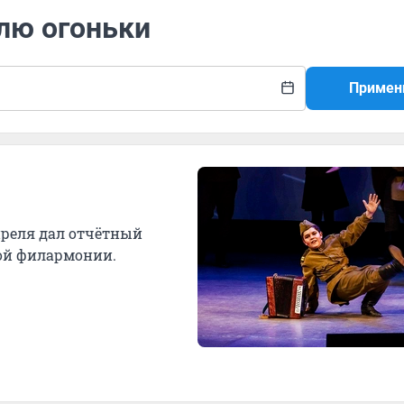
лю огоньки
Примен
преля дал отчётный
вой филармонии.