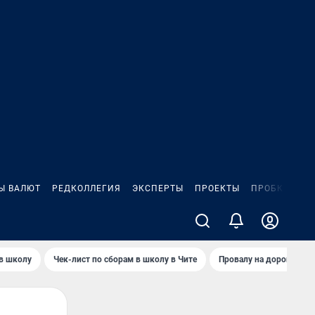
Ы ВАЛЮТ
РЕДКОЛЛЕГИЯ
ЭКСПЕРТЫ
ПРОЕКТЫ
ПРОБКИ
ИГ
 в школу
Чек-лист по сборам в школу в Чите
Провалу на дороге пол