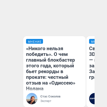
МНЕНИЕ
МНЕНИЕ
«Никого нельзя
Светящ
победить». О чем
3D‑пам
главный блокбастер
— как 
этого года, который
закрыт
бьет рекорды в
Забайк
прокате: честный
гранто
отзыв на «Одиссею»
Нолана
Стас Соколов
Ре
Эксперт