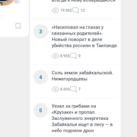
всегда к нему возвращаются
19 562
12
«Насиловал на глазах у
3
связанных родителей».
Новый поворот в деле
убийства россиян в Таиланде
8 955
9
Соль земли забайкальской.
4
Нижегородцевы
8 835
7
Уехал за грибами на
5
«Крузаке» и пропал.
Заслуженного энергетика
Забайкалья ищут в лесу — в
небо подняли дрон