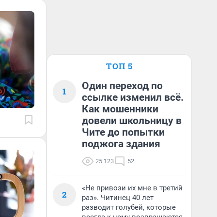
ТОП 5
Один переход по
1
ссылке изменил всё.
Как мошенники
довели школьницу в
Чите до попытки
поджога здания
25 123
52
«Не привози их мне в третий
2
раз». Читинец 40 лет
разводит голубей, которые