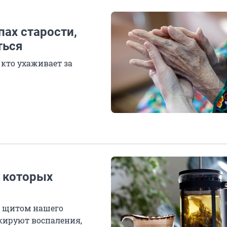
пах старости,
ться
 кто ухаживает за
в которых
м щитом нашего
кируют воспаления,