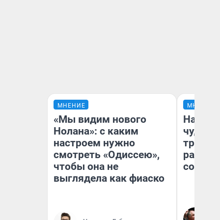
МНЕНИЕ
МНЕНИЕ
«Мы видим нового
Наслед
Нолана»: с каким
чудом 
настроем нужно
трансп
смотреть «Одиссею»,
разнес
чтобы она не
советс
выглядела как фиаско
Ол
Бл