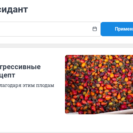
сидант
Примен
агрессивные
цепт
 благодаря этим плодам