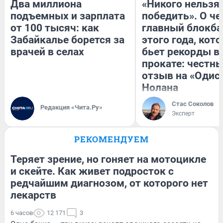
Два миллиона
«Никого нельзя
подъемных и зарплата
победить». О ч
от 100 тысяч: как
главный блокба
Забайкалье борется за
этого года, кот
врачей в селах
бьет рекорды в
прокате: честн
отзыв на «Одис
Нолана
Стас Соколов
Редакция «Чита.Ру»
Эксперт
РЕКОМЕНДУЕМ
Теряет зрение, но гоняет на мотоцикле
и скейте. Как живет подросток с
редчайшим диагнозом, от которого нет
лекарств
6 часов
12 171
3