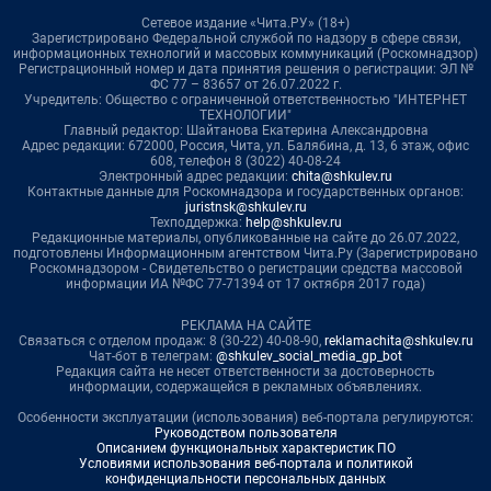
Сетевое издание «Чита.РУ» (18+)
Зарегистрировано Федеральной службой по надзору в сфере связи,
информационных технологий и массовых коммуникаций (Роскомнадзор)
Регистрационный номер и дата принятия решения о регистрации: ЭЛ №
ФС 77 – 83657 от 26.07.2022 г.
Учредитель: Общество с ограниченной ответственностью "ИНТЕРНЕТ
ТЕХНОЛОГИИ"
Главный редактор: Шайтанова Екатерина Александровна
Адрес редакции: 672000, Россия, Чита, ул. Балябина, д. 13, 6 этаж, офис
608, телефон 8 (3022) 40-08-24
Электронный адрес редакции:
chita@shkulev.ru
Контактные данные для Роскомнадзора и государственных органов:
juristnsk@shkulev.ru
Техподдержка:
help@shkulev.ru
Редакционные материалы, опубликованные на сайте до 26.07.2022,
подготовлены Информационным агентством Чита.Ру (Зарегистрировано
Роскомнадзором - Свидетельство о регистрации средства массовой
информации ИА №ФС 77-71394 от 17 октября 2017 года)
РЕКЛАМА НА САЙТЕ
Связаться с отделом продаж: 8 (30-22) 40-08-90,
reklamachita@shkulev.ru
Чат-бот в телеграм:
@shkulev_social_media_gp_bot
Редакция сайта не несет ответственности за достоверность
информации, содержащейся в рекламных объявлениях.
Особенности эксплуатации (использования) веб-портала регулируются:
Руководством пользователя
Описанием функциональных характеристик ПО
Условиями использования веб-портала и политикой
конфиденциальности персональных данных