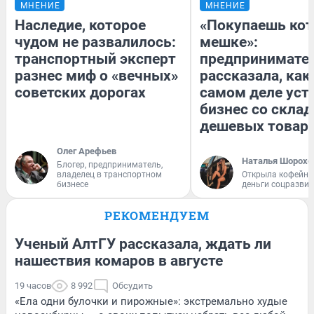
МНЕНИЕ
МНЕНИЕ
Наследие, которое
«Покупаешь кот
чудом не развалилось:
мешке»:
транспортный эксперт
предпринимате
разнес миф о «вечных»
рассказала, как
советских дорогах
самом деле уст
бизнес со скла
дешевых товар
Олег Арефьев
Наталья Шорохо
Блогер, предприниматель,
владелец в транспортном
Открыла кофейну
бизнесе
деньги соцразви
РЕКОМЕНДУЕМ
Ученый АлтГУ рассказала, ждать ли
нашествия комаров в августе
19 часов
8 992
Обсудить
«Ела одни булочки и пирожные»: экстремально худые