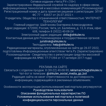
Сетевое издание «Чита.РУ» (18+)
Зарегистрировано Федеральной службой по надзору в сфере связи,
информационных технологий и массовых коммуникаций (Роскомнадзор)
Регистрационный номер и дата принятия решения о регистрации: ЭЛ №
ФС 77 – 83657 от 26.07.2022 г.
Учредитель: Общество с ограниченной ответственностью "ИНТЕРНЕТ
ТЕХНОЛОГИИ"
Главный редактор: Шайтанова Екатерина Александровна
Адрес редакции: 672000, Россия, Чита, ул. Балябина, д. 13, 6 этаж, офис
608, телефон 8 (3022) 40-08-24
Электронный адрес редакции:
chita@shkulev.ru
Контактные данные для Роскомнадзора и государственных органов:
juristnsk@shkulev.ru
Техподдержка:
help@shkulev.ru
Редакционные материалы, опубликованные на сайте до 26.07.2022,
подготовлены Информационным агентством Чита.Ру (Зарегистрировано
Роскомнадзором - Свидетельство о регистрации средства массовой
информации ИА №ФС 77-71394 от 17 октября 2017 года)
РЕКЛАМА НА САЙТЕ
Связаться с отделом продаж: 8 (30-22) 40-08-90,
reklamachita@shkulev.ru
Чат-бот в телеграм:
@shkulev_social_media_gp_bot
Редакция сайта не несет ответственности за достоверность
информации, содержащейся в рекламных объявлениях.
Особенности эксплуатации (использования) веб-портала регулируются:
Руководством пользователя
Описанием функциональных характеристик ПО
Условиями использования веб-портала и политикой
конфиденциальности персональных данных