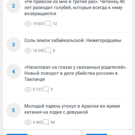
«Не привози их мне в третий раз». Читинец 40
2
лет разводит голубей, которые всегда к нему
возвращаются
19 831
12
Соль земли забайкальской. Нижегородцевы
3
18 242
8
«Насиловал на глазах у связанных родителей».
4
Новый поворот в деле убийства россиян в
Таиланде
9 127
9
Молодой парень утонул в Арахлее во время
5
катания на лодке с девушкой
6 463
84