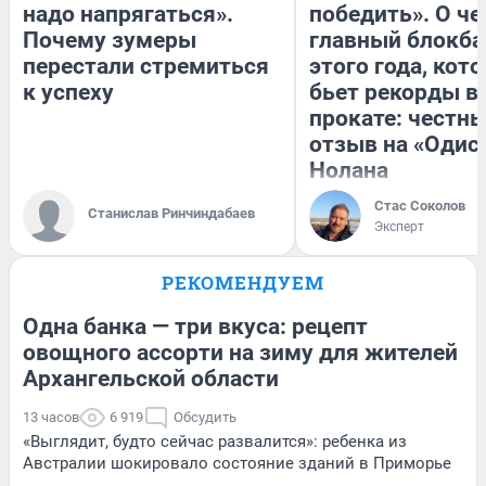
надо напрягаться».
победить». О ч
Почему зумеры
главный блокба
перестали стремиться
этого года, кот
к успеху
бьет рекорды в
прокате: честн
отзыв на «Одис
Нолана
Стас Соколов
Станислав Ринчиндабаев
Эксперт
РЕКОМЕНДУЕМ
Одна банка — три вкуса: рецепт
овощного ассорти на зиму для жителей
Архангельской области
13 часов
6 919
Обсудить
«Выглядит, будто сейчас развалится»: ребенка из
Австралии шокировало состояние зданий в Приморье