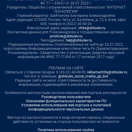
ФС 77 – 83657 от 26.07.2022 г.
Учредитель: Общество с ограниченной ответственностью "ИНТЕРНЕТ
ТЕХНОЛОГИИ"
Главный редактор: Шайтанова Екатерина Александровна
Адрес редакции: 672000, Россия, Чита, ул. Балябина, д. 13, 6 этаж, офис
608, телефон 8 (3022) 40-08-24
Электронный адрес редакции:
chita@shkulev.ru
Контактные данные для Роскомнадзора и государственных органов:
juristnsk@shkulev.ru
Техподдержка:
help@shkulev.ru
Редакционные материалы, опубликованные на сайте до 26.07.2022,
подготовлены Информационным агентством Чита.Ру (Зарегистрировано
Роскомнадзором - Свидетельство о регистрации средства массовой
информации ИА №ФС 77-71394 от 17 октября 2017 года)
РЕКЛАМА НА САЙТЕ
Связаться с отделом продаж: 8 (30-22) 40-08-90,
reklamachita@shkulev.ru
Чат-бот в телеграм:
@shkulev_social_media_gp_bot
Редакция сайта не несет ответственности за достоверность
информации, содержащейся в рекламных объявлениях.
Особенности эксплуатации (использования) веб-портала регулируются:
Руководством пользователя
Описанием функциональных характеристик ПО
Условиями использования веб-портала и политикой
конфиденциальности персональных данных
Веб-портал распространяется в виде интернет-сервиса, специальные
действия по установке на стороне пользователя не требуются
Политика использования cookies