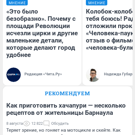
МНЕНИЕ
МНЕНИЕ
«Это было
Колобок-колобо
безобразно». Почему с
тебя боюсь! Рад
площади Революции
отложили прок
исчезли цирки и другие
«Человека-паук
маленькие детали,
отзыв о фильме
которые делают город
«человека-булк
удобнее
Редакция «Чита.Ру»
Надежда Губарь
РЕКОМЕНДУЕМ
Как приготовить хачапури — несколько
рецептов от жительницы Барнаула
8 августа
12 822
Обсудить
Теряет зрение, но гоняет на мотоцикле и скейте. Как