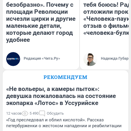
безобразно». Почему с
тебя боюсь! Рад
площади Революции
отложили прок
исчезли цирки и другие
«Человека-паук
маленькие детали,
отзыв о фильме
которые делают город
«человека-булк
удобнее
Редакция «Чита.Ру»
Надежда Губарь
РЕКОМЕНДУЕМ
«Не вольеры, а камеры пыток»:
девушка пожаловалась на состояние
экопарка «Лотос» в Уссурийске
12 часов
5 490
Обсудить
«Год преследовал и облил кислотой». Рассказ
петербурженки о жестоком нападении и реабилитации