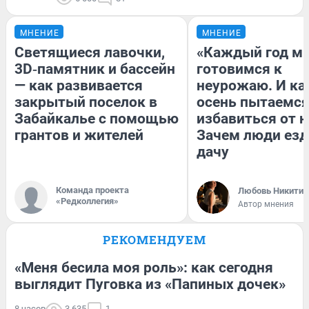
МНЕНИЕ
МНЕНИЕ
Светящиеся лавочки,
«Каждый год м
3D‑памятник и бассейн
готовимся к
— как развивается
неурожаю. И к
закрытый поселок в
осень пытаемс
Забайкалье с помощью
избавиться от н
грантов и жителей
Зачем люди езд
дачу
Команда проекта
Любовь Никитин
«Редколлегия»
Автор мнения
РЕКОМЕНДУЕМ
«Меня бесила моя роль»: как сегодня
выглядит Пуговка из «Папиных дочек»
8 часов
3 635
1