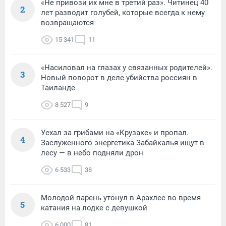
«Не привози их мне в третий раз». Читинец 40
2
лет разводит голубей, которые всегда к нему
возвращаются
15 341
11
«Насиловал на глазах у связанных родителей».
3
Новый поворот в деле убийства россиян в
Таиланде
8 527
9
Уехал за грибами на «Крузаке» и пропал.
4
Заслуженного энергетика Забайкалья ищут в
лесу — в небо подняли дрон
6 533
38
Молодой парень утонул в Арахлее во время
5
катания на лодке с девушкой
6 000
81