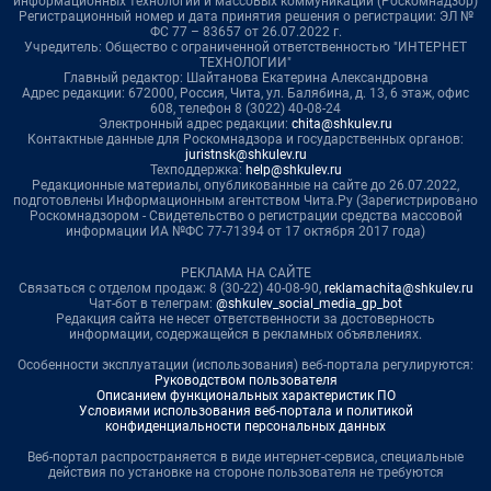
информационных технологий и массовых коммуникаций (Роскомнадзор)
Регистрационный номер и дата принятия решения о регистрации: ЭЛ №
ФС 77 – 83657 от 26.07.2022 г.
Учредитель: Общество с ограниченной ответственностью "ИНТЕРНЕТ
ТЕХНОЛОГИИ"
Главный редактор: Шайтанова Екатерина Александровна
Адрес редакции: 672000, Россия, Чита, ул. Балябина, д. 13, 6 этаж, офис
608, телефон 8 (3022) 40-08-24
Электронный адрес редакции:
chita@shkulev.ru
Контактные данные для Роскомнадзора и государственных органов:
juristnsk@shkulev.ru
Техподдержка:
help@shkulev.ru
Редакционные материалы, опубликованные на сайте до 26.07.2022,
подготовлены Информационным агентством Чита.Ру (Зарегистрировано
Роскомнадзором - Свидетельство о регистрации средства массовой
информации ИА №ФС 77-71394 от 17 октября 2017 года)
РЕКЛАМА НА САЙТЕ
Связаться с отделом продаж: 8 (30-22) 40-08-90,
reklamachita@shkulev.ru
Чат-бот в телеграм:
@shkulev_social_media_gp_bot
Редакция сайта не несет ответственности за достоверность
информации, содержащейся в рекламных объявлениях.
Особенности эксплуатации (использования) веб-портала регулируются:
Руководством пользователя
Описанием функциональных характеристик ПО
Условиями использования веб-портала и политикой
конфиденциальности персональных данных
Веб-портал распространяется в виде интернет-сервиса, специальные
действия по установке на стороне пользователя не требуются