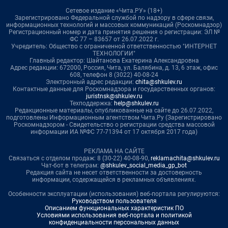
Сетевое издание «Чита.РУ» (18+)
Зарегистрировано Федеральной службой по надзору в сфере связи,
информационных технологий и массовых коммуникаций (Роскомнадзор)
Регистрационный номер и дата принятия решения о регистрации: ЭЛ №
ФС 77 – 83657 от 26.07.2022 г.
Учредитель: Общество с ограниченной ответственностью "ИНТЕРНЕТ
ТЕХНОЛОГИИ"
Главный редактор: Шайтанова Екатерина Александровна
Адрес редакции: 672000, Россия, Чита, ул. Балябина, д. 13, 6 этаж, офис
608, телефон 8 (3022) 40-08-24
Электронный адрес редакции:
chita@shkulev.ru
Контактные данные для Роскомнадзора и государственных органов:
juristnsk@shkulev.ru
Техподдержка:
help@shkulev.ru
Редакционные материалы, опубликованные на сайте до 26.07.2022,
подготовлены Информационным агентством Чита.Ру (Зарегистрировано
Роскомнадзором - Свидетельство о регистрации средства массовой
информации ИА №ФС 77-71394 от 17 октября 2017 года)
РЕКЛАМА НА САЙТЕ
Связаться с отделом продаж: 8 (30-22) 40-08-90,
reklamachita@shkulev.ru
Чат-бот в телеграм:
@shkulev_social_media_gp_bot
Редакция сайта не несет ответственности за достоверность
информации, содержащейся в рекламных объявлениях.
Особенности эксплуатации (использования) веб-портала регулируются:
Руководством пользователя
Описанием функциональных характеристик ПО
Условиями использования веб-портала и политикой
конфиденциальности персональных данных