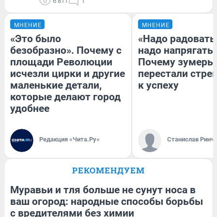
6 811
1
МНЕНИЕ
МНЕНИЕ
«Это было
«Надо радоватьс
безобразно». Почему с
надо напрягатьс
площади Революции
Почему зумеры
исчезли цирки и другие
перестали стре
маленькие детали,
к успеху
которые делают город
удобнее
Редакция «Чита.Ру»
Станислав Ринч
РЕКОМЕНДУЕМ
Муравьи и тля больше не сунут носа в
ваш огород: народные способы борьбы
с вредителями без химии