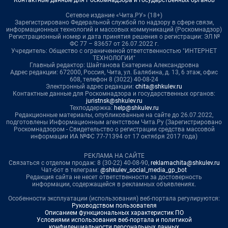
Сетевое издание «Чита.РУ» (18+)
Зарегистрировано Федеральной службой по надзору в сфере связи,
информационных технологий и массовых коммуникаций (Роскомнадзор)
Регистрационный номер и дата принятия решения о регистрации: ЭЛ №
ФС 77 – 83657 от 26.07.2022 г.
Учредитель: Общество с ограниченной ответственностью "ИНТЕРНЕТ
ТЕХНОЛОГИИ"
Главный редактор: Шайтанова Екатерина Александровна
Адрес редакции: 672000, Россия, Чита, ул. Балябина, д. 13, 6 этаж, офис
608, телефон 8 (3022) 40-08-24
Электронный адрес редакции:
chita@shkulev.ru
Контактные данные для Роскомнадзора и государственных органов:
juristnsk@shkulev.ru
Техподдержка:
help@shkulev.ru
Редакционные материалы, опубликованные на сайте до 26.07.2022,
подготовлены Информационным агентством Чита.Ру (Зарегистрировано
Роскомнадзором - Свидетельство о регистрации средства массовой
информации ИА №ФС 77-71394 от 17 октября 2017 года)
РЕКЛАМА НА САЙТЕ
Связаться с отделом продаж: 8 (30-22) 40-08-90,
reklamachita@shkulev.ru
Чат-бот в телеграм:
@shkulev_social_media_gp_bot
Редакция сайта не несет ответственности за достоверность
информации, содержащейся в рекламных объявлениях.
Особенности эксплуатации (использования) веб-портала регулируются:
Руководством пользователя
Описанием функциональных характеристик ПО
Условиями использования веб-портала и политикой
конфиденциальности персональных данных