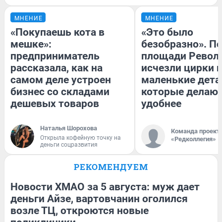
МНЕНИЕ
МНЕНИЕ
«Покупаешь кота в
«Это было
мешке»:
безобразно». П
предприниматель
площади Револ
рассказала, как на
исчезли цирки и
самом деле устроен
маленькие дета
бизнес со складами
которые делают
дешевых товаров
удобнее
Наталья Шорохова
Команда проект
Открыла кофейную точку на
«Редколлегия»
деньги соцразвития
РЕКОМЕНДУЕМ
Новости ХМАО за 5 августа: муж дает
деньги Айзе, вартовчанин оголился
возле ТЦ, откроются новые