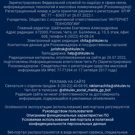
Зарегистрировано Федеральной службой по надзору в сфере связи,
информационных технологий и массовых коммуникаций (Роскомнадзор)
Регистрационный номер и дата принятия решения о регистрации: ЭЛ №
ФС 77 – 83657 от 26.07.2022 г.
Учредитель: Общество с ограниченной ответственностью "ИНТЕРНЕТ
ТЕХНОЛОГИИ"
Главный редактор: Шайтанова Екатерина Александровна
Адрес редакции: 672000, Россия, Чита, ул. Балябина, д. 13, 6 этаж, офис
608, телефон 8 (3022) 40-08-24
Электронный адрес редакции:
chita@shkulev.ru
Контактные данные для Роскомнадзора и государственных органов:
juristnsk@shkulev.ru
Техподдержка:
help@shkulev.ru
Редакционные материалы, опубликованные на сайте до 26.07.2022,
подготовлены Информационным агентством Чита.Ру (Зарегистрировано
Роскомнадзором - Свидетельство о регистрации средства массовой
информации ИА №ФС 77-71394 от 17 октября 2017 года)
РЕКЛАМА НА САЙТЕ
Связаться с отделом продаж: 8 (30-22) 40-08-90,
reklamachita@shkulev.ru
Чат-бот в телеграм:
@shkulev_social_media_gp_bot
Редакция сайта не несет ответственности за достоверность
информации, содержащейся в рекламных объявлениях.
Особенности эксплуатации (использования) веб-портала регулируются:
Руководством пользователя
Описанием функциональных характеристик ПО
Условиями использования веб-портала и политикой
конфиденциальности персональных данных
Веб-портал распространяется в виде интернет-сервиса, специальные