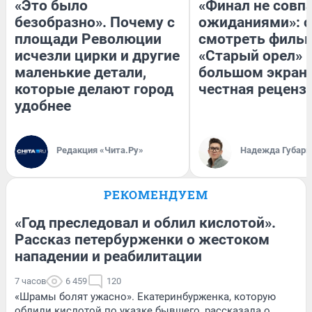
«Это было
«Финал не совпа
безобразно». Почему с
ожиданиями»: с
площади Революции
смотреть филь
исчезли цирки и другие
«Старый орел» 
маленькие детали,
большом экран
которые делают город
честная реценз
удобнее
Редакция «Чита.Ру»
Надежда Губарь
РЕКОМЕНДУЕМ
«Год преследовал и облил кислотой».
Рассказ петербурженки о жестоком
нападении и реабилитации
7 часов
6 459
120
«Шрамы болят ужасно». Екатеринбурженка, которую
облили кислотой по указке бывшего, рассказала о