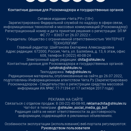
Контактные данные для Роскомнадзора и государственных органов
Сетевое издание «Чита.РУ» (18+)
Зарегистрировано Федеральной службой по надзору в сфере связи,
информационных технологий и массовых коммуникаций (Роскомнадзор)
Регистрационный номер и дата принятия решения о регистрации: ЭЛ №
ФС 77 – 83657 от 26.07.2022 г.
Учредитель: Общество с ограниченной ответственностью "ИНТЕРНЕТ
ТЕХНОЛОГИИ"
Главный редактор: Шайтанова Екатерина Александровна
Адрес редакции: 672000, Россия, Чита, ул. Балябина, д. 13, 6 этаж, офис
608, телефон 8 (3022) 40-08-24
Электронный адрес редакции:
chita@shkulev.ru
Контактные данные для Роскомнадзора и государственных органов:
juristnsk@shkulev.ru
Техподдержка:
help@shkulev.ru
Редакционные материалы, опубликованные на сайте до 26.07.2022,
подготовлены Информационным агентством Чита.Ру (Зарегистрировано
Роскомнадзором - Свидетельство о регистрации средства массовой
информации ИА №ФС 77-71394 от 17 октября 2017 года)
РЕКЛАМА НА САЙТЕ
Связаться с отделом продаж: 8 (30-22) 40-08-90,
reklamachita@shkulev.ru
Чат-бот в телеграм:
@shkulev_social_media_gp_bot
Редакция сайта не несет ответственности за достоверность
информации, содержащейся в рекламных объявлениях.
Особенности эксплуатации (использования) веб-портала регулируются:
Руководством пользователя