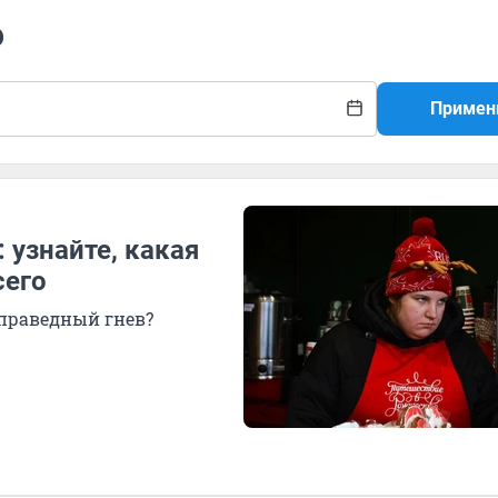
о
Примен
 узнайте, какая
сего
праведный гнев?