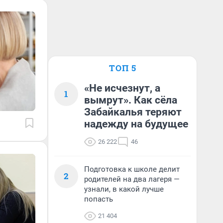
ТОП 5
«Не исчезнут, а
1
вымрут». Как сёла
Забайкалья теряют
надежду на будущее
26 222
46
Подготовка к школе делит
2
родителей на два лагеря —
узнали, в какой лучше
попасть
21 404