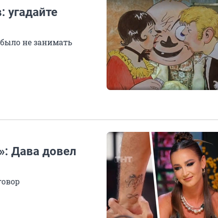
: угадайте
 было не занимать
»: Дава довел
говор