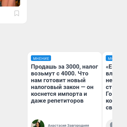
МНЕНИЕ
МНЕНИЕ
Продашь за 3000, налог
«Если в
возьмут с 4000. Что
влюбит
нам готовит новый
неправ
налоговый закон — он
сторон
коснется импорта и
Горном
даже репетиторов
комфор
своими
Ко
Анастасия Завгородняя