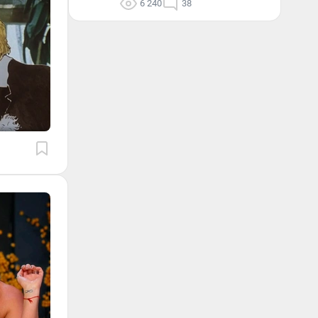
6 240
38