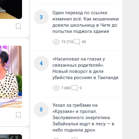
Один переход по ссылке
3
изменил всё. Как мошенники
довели школьницу в Чите до
попытки поджога здания
19 274
40
«Насиловал на глазах у
4
связанных родителей».
Новый поворот в деле
убийства россиян в Таиланде
7 880
9
Уехал за грибами на
5
«Крузаке» и пропал.
Заслуженного энергетика
Забайкалья ищут в лесу — в
небо подняли дрон