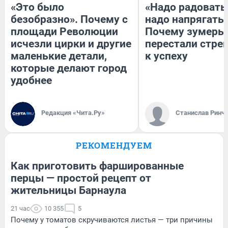
«Это было
«Надо радоватьс
безобразно». Почему с
надо напрягатьс
площади Революции
Почему зумеры
исчезли цирки и другие
перестали стре
маленькие детали,
к успеху
которые делают город
удобнее
Редакция «Чита.Ру»
Станислав Ринч
РЕКОМЕНДУЕМ
Как приготовить фаршированные
перцы — простой рецепт от
жительницы Барнаула
21 час
10 355
5
Почему у томатов скручиваются листья — три причины