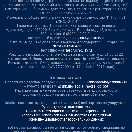
Зарегистрировано Федеральной службой по надзору в сфере связи,
информационных технологий и массовых коммуникаций (Роскомнадзор)
Регистрационный номер и дата принятия решения о регистрации: ЭЛ №
ФС 77 – 83657 от 26.07.2022 г.
Учредитель: Общество с ограниченной ответственностью "ИНТЕРНЕТ
ТЕХНОЛОГИИ"
Главный редактор: Шайтанова Екатерина Александровна
Адрес редакции: 672000, Россия, Чита, ул. Балябина, д. 13, 6 этаж, офис
608, телефон 8 (3022) 40-08-24
Электронный адрес редакции:
chita@shkulev.ru
Контактные данные для Роскомнадзора и государственных органов:
juristnsk@shkulev.ru
Техподдержка:
help@shkulev.ru
Редакционные материалы, опубликованные на сайте до 26.07.2022,
подготовлены Информационным агентством Чита.Ру (Зарегистрировано
Роскомнадзором - Свидетельство о регистрации средства массовой
информации ИА №ФС 77-71394 от 17 октября 2017 года)
РЕКЛАМА НА САЙТЕ
Связаться с отделом продаж: 8 (30-22) 40-08-90,
reklamachita@shkulev.ru
Чат-бот в телеграм:
@shkulev_social_media_gp_bot
Редакция сайта не несет ответственности за достоверность
информации, содержащейся в рекламных объявлениях.
Особенности эксплуатации (использования) веб-портала регулируются:
Руководством пользователя
Описанием функциональных характеристик ПО
Условиями использования веб-портала и политикой
конфиденциальности персональных данных
Веб-портал распространяется в виде интернет-сервиса, специальные
действия по установке на стороне пользователя не требуются