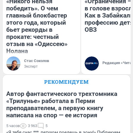
«Никого нельзя
«Ограничения —
победить». О чем
в голове взросл
главный блокбастер
Как в Забайкал
этого года, который
профессию детя
бьет рекорды в
ОВЗ
прокате: честный
отзыв на «Одиссею»
Нолана
Стас Соколов
Редакция «Чита
Эксперт
РЕКОМЕНДУЕМ
Автор фантастического трехтомника
«Трилунье» работала в Перми
преподавателем, а первую книгу
написала на спор — ее история
5 часов
3 963
5
«Я тебя счас ***, петухом поедешь в зону!» Публикуем