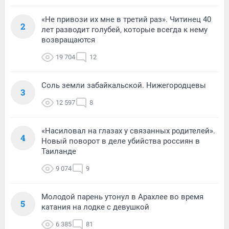
«Не привози их мне в третий раз». Читинец 40
2
лет разводит голубей, которые всегда к нему
возвращаются
19 704
12
Соль земли забайкальской. Нижегородцевы
3
12 597
8
«Насиловал на глазах у связанных родителей».
4
Новый поворот в деле убийства россиян в
Таиланде
9 074
9
Молодой парень утонул в Арахлее во время
5
катания на лодке с девушкой
6 385
81