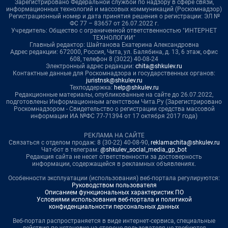
Зарегистрировано Федеральной службой по надзору в сфере связи,
информационных технологий и массовых коммуникаций (Роскомнадзор)
Регистрационный номер и дата принятия решения о регистрации: ЭЛ №
ФС 77 – 83657 от 26.07.2022 г.
Учредитель: Общество с ограниченной ответственностью "ИНТЕРНЕТ
ТЕХНОЛОГИИ"
Главный редактор: Шайтанова Екатерина Александровна
Адрес редакции: 672000, Россия, Чита, ул. Балябина, д. 13, 6 этаж, офис
608, телефон 8 (3022) 40-08-24
Электронный адрес редакции:
chita@shkulev.ru
Контактные данные для Роскомнадзора и государственных органов:
juristnsk@shkulev.ru
Техподдержка:
help@shkulev.ru
Редакционные материалы, опубликованные на сайте до 26.07.2022,
подготовлены Информационным агентством Чита.Ру (Зарегистрировано
Роскомнадзором - Свидетельство о регистрации средства массовой
информации ИА №ФС 77-71394 от 17 октября 2017 года)
РЕКЛАМА НА САЙТЕ
Связаться с отделом продаж: 8 (30-22) 40-08-90,
reklamachita@shkulev.ru
Чат-бот в телеграм:
@shkulev_social_media_gp_bot
Редакция сайта не несет ответственности за достоверность
информации, содержащейся в рекламных объявлениях.
Особенности эксплуатации (использования) веб-портала регулируются:
Руководством пользователя
Описанием функциональных характеристик ПО
Условиями использования веб-портала и политикой
конфиденциальности персональных данных
Веб-портал распространяется в виде интернет-сервиса, специальные
действия по установке на стороне пользователя не требуются