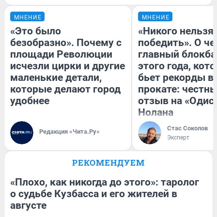
МНЕНИЕ
МНЕНИЕ
«Это было
«Никого нельзя
безобразно». Почему с
победить». О ч
площади Революции
главный блокба
исчезли цирки и другие
этого года, кот
маленькие детали,
бьет рекорды в
которые делают город
прокате: честн
удобнее
отзыв на «Одис
Нолана
Стас Соколов
Редакция «Чита.Ру»
Эксперт
РЕКОМЕНДУЕМ
«Плохо, как никогда до этого»: таролог
о судьбе Кузбасса и его жителей в
августе