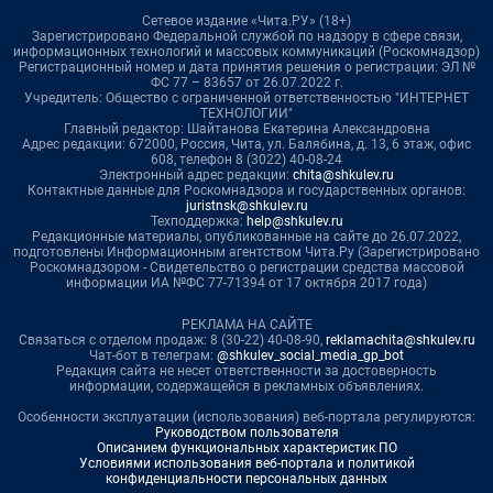
Сетевое издание «Чита.РУ» (18+)
Зарегистрировано Федеральной службой по надзору в сфере связи,
информационных технологий и массовых коммуникаций (Роскомнадзор)
Регистрационный номер и дата принятия решения о регистрации: ЭЛ №
ФС 77 – 83657 от 26.07.2022 г.
Учредитель: Общество с ограниченной ответственностью "ИНТЕРНЕТ
ТЕХНОЛОГИИ"
Главный редактор: Шайтанова Екатерина Александровна
Адрес редакции: 672000, Россия, Чита, ул. Балябина, д. 13, 6 этаж, офис
608, телефон 8 (3022) 40-08-24
Электронный адрес редакции:
chita@shkulev.ru
Контактные данные для Роскомнадзора и государственных органов:
juristnsk@shkulev.ru
Техподдержка:
help@shkulev.ru
Редакционные материалы, опубликованные на сайте до 26.07.2022,
подготовлены Информационным агентством Чита.Ру (Зарегистрировано
Роскомнадзором - Свидетельство о регистрации средства массовой
информации ИА №ФС 77-71394 от 17 октября 2017 года)
РЕКЛАМА НА САЙТЕ
Связаться с отделом продаж: 8 (30-22) 40-08-90,
reklamachita@shkulev.ru
Чат-бот в телеграм:
@shkulev_social_media_gp_bot
Редакция сайта не несет ответственности за достоверность
информации, содержащейся в рекламных объявлениях.
Особенности эксплуатации (использования) веб-портала регулируются:
Руководством пользователя
Описанием функциональных характеристик ПО
Условиями использования веб-портала и политикой
конфиденциальности персональных данных