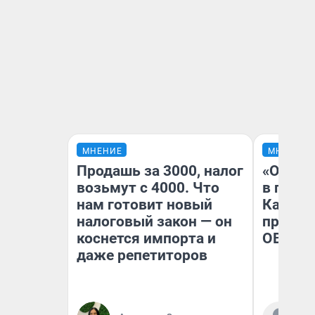
МНЕНИЕ
МНЕНИЕ
Продашь за 3000, налог
«Огран
возьмут с 4000. Что
в голо
нам готовит новый
Как в 
налоговый закон — он
профес
коснется импорта и
ОВЗ
даже репетиторов
Ко