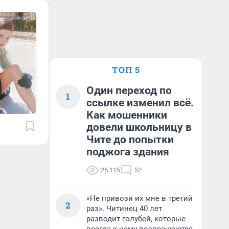
ТОП 5
Один переход по
1
ссылке изменил всё.
Как мошенники
довели школьницу в
Чите до попытки
поджога здания
25 115
52
«Не привози их мне в третий
2
раз». Читинец 40 лет
разводит голубей, которые