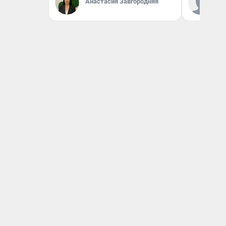
Анастасия Завгородняя
«Р