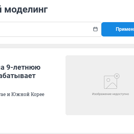
й моделинг
Примен
на 9-летнюю
рабатывает
ае и Южной Корее