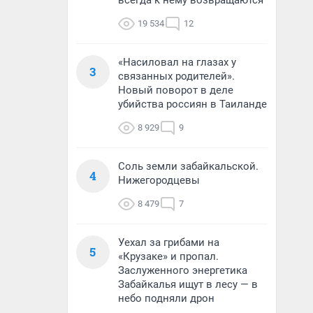
всегда к нему возвращаются
19 534
12
«Насиловал на глазах у
3
связанных родителей».
Новый поворот в деле
убийства россиян в Таиланде
8 929
9
Соль земли забайкальской.
4
Нижегородцевы
8 479
7
Уехал за грибами на
5
«Крузаке» и пропал.
Заслуженного энергетика
Забайкалья ищут в лесу — в
небо подняли дрон