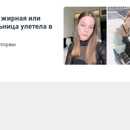
ы жирная или
ьница улетела в
историю