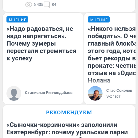
6 405
84
МНЕНИЕ
МНЕНИЕ
«Надо радоваться, не
«Никого нельзя
надо напрягаться».
победить». О ч
Почему зумеры
главный блокба
перестали стремиться
этого года, кот
к успеху
бьет рекорды в
прокате: честн
отзыв на «Одис
Нолана
Стас Соколов
Станислав Ринчиндабаев
Эксперт
РЕКОМЕНДУЕМ
«Сыночки-корзиночки» заполонили
Екатеринбург: почему уральские парни